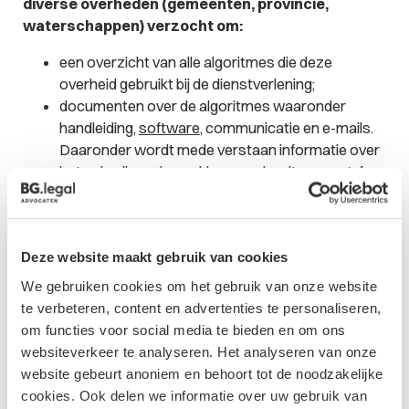
diverse overheden (gemeenten, provincie,
waterschappen) verzocht om:
een overzicht van alle algoritmes die deze
overheid gebruikt bij de dienstverlening;
documenten over de algoritmes waaronder
handleiding,
software
, communicatie en e-mails.
Daaronder wordt mede verstaan informatie over
het gebruik en de werking van algoritmes en/of
modellen;
informatie en communicatie (IAMA) rapportages
over assessments bij het gebruik van algoritmes,
Deze website maakt gebruik van cookies
indien het algoritme wordt ingezet om evaluatie
van of beslissingen over mensen te maken.
We gebruiken cookies om het gebruik van onze website
te verbeteren, content en advertenties te personaliseren,
Nadat wij deze informatie hebben verzameld, gaan we
om functies voor social media te bieden en om ons
deze analyseren en onze conclusies/aanbevelingen
websiteverkeer te analyseren. Het analyseren van onze
delen. Wanneer je meer informatie wilt over dit
website gebeurt anoniem en behoort tot de noodzakelijke
onderzoek naar het gebruik van algoritmes, IAMA’s en
cookies. Ook delen we informatie over uw gebruik van
algoritmeregister door overheden, dan kun je contact