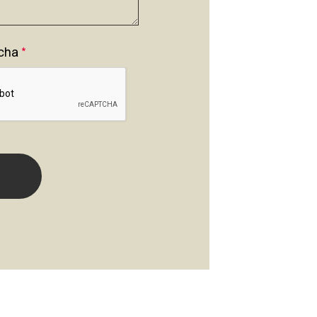
cha
*