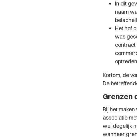
In dit ge
naam was
belacheli
Het hof o
was gesc
contract
commerci
optreden
Kortom, de v
De betreffende
Grenzen 
Bij het maken
associatie me
wel degelijk 
wanneer grenz