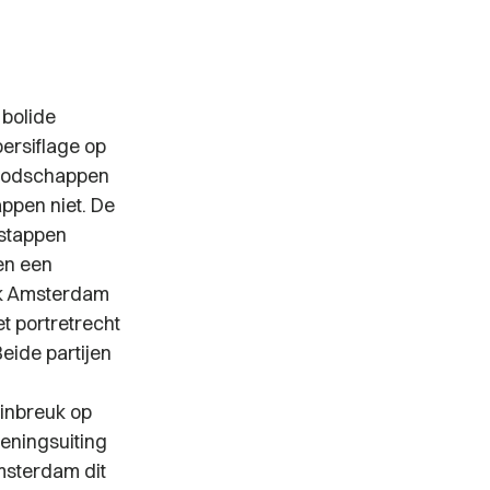
 bolide
ersiflage op
boodschappen
ppen niet. De
rstappen
en een
nk Amsterdam
t portretrecht
eide partijen
 inbreuk op
meningsuiting
msterdam dit