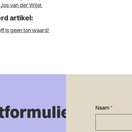
t
Jos van der Wijst.
d artikel:
ff is geen ton waard!
tformulier
Naam
*