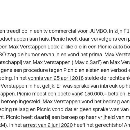
n treedt op in een tv commercial voor JUMBO. In zijn F1
oodschappen aan huis. Picnic heeft daar vervolgens een p
en Max Verstappen Look-a-like die in een Picnic auto 
O zag de humor ervan in en vond het prima. Max Versta
atschappij van Max Verstappen (‘Mavic Sarl’) en Max Ve
olgens een procedure tegen Picnic en eisten een verbod 
ding. In het
vonnis van 25 april 2018
stelde de rechtba
erstappen in het gelijk. Er was sprake van inbreuk op he
appen. Picnic moest een boete van€ 150.000,= betalen. B
beroep ingesteld: Max Verstappen vond het bedrag aan
ing te laag en Picnic vond dat er geen sprake was van
ht. Picnic heeft daarbij een beroep op haar vrijheid van 
RM). In het
arrest van 2 juni 2020
heeft het gerechtshof A