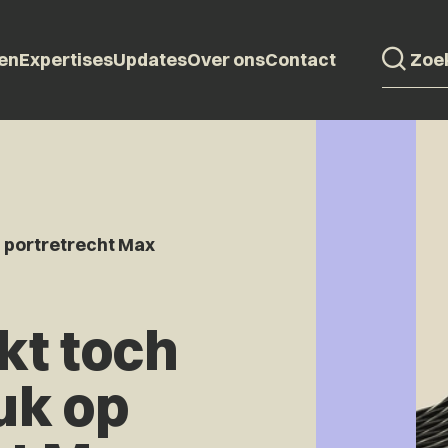
en
Expertises
Updates
Over ons
Contact
p portretrecht Max
kt toch
uk op