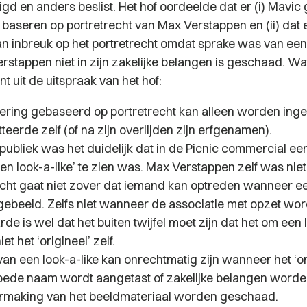
igd en anders beslist. Het hof oordeelde dat er (i) Mavic
 baseren op portretrecht van Max Verstappen en (ii) dat 
n inbreuk op het portretrecht omdat sprake was van een
Verstappen niet in zijn zakelijke belangen is geschaad. Wa
nt uit de uitspraak van het hof:
ering gebaseerd op portretrecht kan alleen worden inge
teerde zelf (of na zijn overlijden zijn erfgenamen).
publiek was het duidelijk dat in de Picnic commercial ee
n look-a-like’ te zien was. Max Verstappen zelf was niet 
echt gaat niet zover dat iemand kan optreden wanneer ee
gebeeld. Zelfs niet wanneer de associatie met opzet wor
e is wel dat het buiten twijfel moet zijn dat het om een 
et het ‘origineel’ zelf.
an een look-a-like kan onrechtmatig zijn wanneer het ‘ori
oede naam wordt aangetast of zakelijke belangen worde
making van het beeldmateriaal worden geschaad.