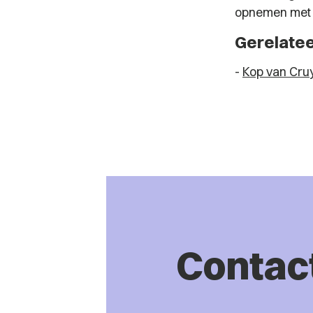
opnemen me
Gerelateer
-
Kop van Cruy
Contac