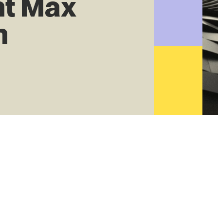
ht Max
n