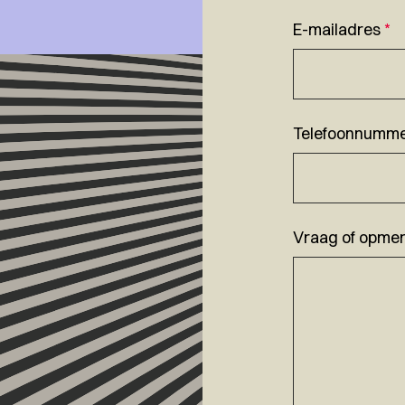
E-mailadres
*
Telefoonnumm
Vraag of opmer