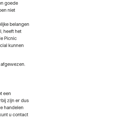
 en goede
en niet
lijke belangen
 heeft het
e Picnic
cial kunnen
l afgewezen.
t een
ij zijn er dus
te handelen
kunt u contact