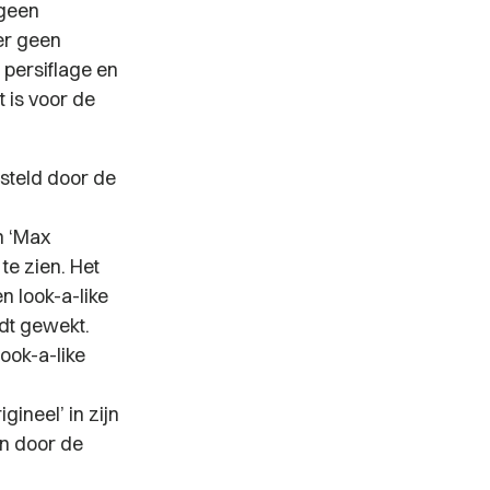
 geen
er geen
 persiflage en
t is voor de
steld door de
n ‘Max
te zien. Het
n look-a-like
dt gewekt.
look-a-like
gineel’ in zijn
n door de