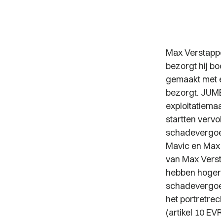
Max Verstappe
bezorgt hij b
gemaakt met e
bezorgt. JUMB
exploitatiema
startten verv
schadevergoe
Mavic en Max V
van Max Verst
hebben hoger 
schadevergoed
het portretrec
(artikel 10 EV