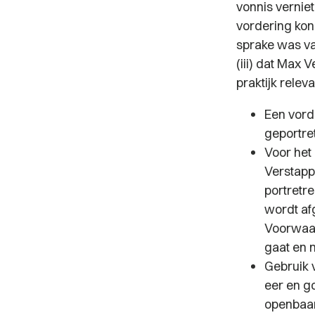
vonnis verniet
vordering kon
sprake was va
(iii) dat Max 
praktijk releva
Een vord
geportret
Voor het 
Verstappe
portretr
wordt af
Voorwaard
gaat en ni
Gebruik v
eer en g
openbaar