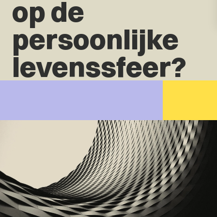
op de
persoonlijke
levenssfeer?