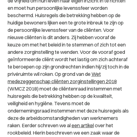
de vrijheid om hun leven naar eigen inzicht in te richten
en moet hun persoonlijke levenssfeer worden
beschermd. Huisregels die betrekking hebben op de
huidige bewoners lijken een te grote inbreuk te zijn op
de persoonlijke levenssfeer van de cliënten. Voor
nieuwe cliënten is dit anders. Zij hebben vooraf de
keuze om met het beleid in te stemmen of zich tot een
andere zorginstelling te wenden. Voor de vooraf goed
geïnformeerde cliënt wordt het lastig om zich achteraf
te beroepen op zijn grondrechten indien hij/zij toch in de
privéruimte wil roken. Op grond van de
Wet
medezeggenschap cliënten zorginstellingen 2018
(WMCZ 2018) moet de cliëntenraad instemmen met
huisregels die betrekking hebben op de kwaliteit,
veiligheid en hygiëne. Tevens moet de
ondernemingsraad instemmen met deze huisregels als
deze de arbeidsomstandigheden van werknemers
raken. Eerder schreven we al
een artikel
over het
rookbeleid. Hierin beschreven we een zaak waar de