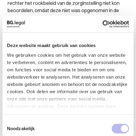
rechter het rookbeleid van de zorginstelling niet kon
beoordelen, omdat deze niet was opgenomen in de
huisregels.
Overwegingen voor de thuiszorg
Indien de woning van de cliënt zich buiten het gebouw
Deze website maakt gebruik van cookies
van de zorginstelling bevind kan er geen rookverbod
We gebruiken cookies om het gebruik van onze website
worden ingesteld. Werkgevers zijn echter nog steeds
te verbeteren, content en advertenties te personaliseren,
verantwoordelijk voor een veilige en gezonde werkplek
om functies voor social media te bieden en om ons
voor werknemers. De juridische mogelijkheden lijken
websiteverkeer te analyseren. Het analyseren van onze
beperkt, maar de werkgever kan bijvoorbeeld wel
website gebeurt anoniem en behoort tot de noodzakelijke
afspraken met de cliënt maken dat de kamer gelucht
cookies. Ook delen we informatie over uw gebruik van
moet worden voordat de hulpverlener op bezoek komt.
onze site met onze partners voor social media,
Ook kan de werkgever kijken of de hulpverleners die
adverteren en analyse. Deze partners kunnen deze
rookvrij willen werken enkel bij niet-rokende cliënten
gegevens combineren met andere informatie die u aan ze
geplaatst kunnen worden.
heeft verstrekt of die ze hebben verzameld op basis van
Toestemmingsselectie
uw gebruik van hun services.
Noodzakelijk
Conclusie