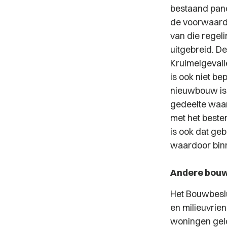
bestaand pan
de voorwaarde
van die rege
uitgebreid. D
Kruimelgevall
is ook niet b
nieuwbouw is 
gedeelte waari
met het beste
is ook dat ge
waardoor bin
Andere bouw
Het Bouwbeslui
en milieuvrie
woningen geld