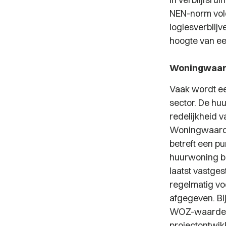
NEN-norm vol
logiesverblij
hoogte van een
Woningwaard
Vaak wordt e
sector. De hu
redelijkheid v
Woningwaarde
betreft een p
huurwoning b
laatst vastge
regelmatig vo
afgegeven. Bi
WOZ-waarde di
projectontwik