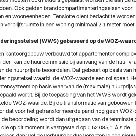
doen. Ook gelden brandcompartimenteringseisen voor
ven en wooneenheden. Tenslotte dient bedacht te worden
 verblijfsruimte in een woning minimaal 2,1 meter moet z
eringsstelsel (WWS) gebaseerd op de WOZ-waar
en kantoorgebouw verbouwd tot appartementencomplex i
urder kan de huurcommissie bij aanvang van de huur vr
an de huurprijs te beoordelen. Dat gebeurt op basis van 
ringsstelsel waarbij de WOZ-waarde een rol speelt. 
untensysteem op basis waarvan de (maximale) huurprijs 
epaald wordt. Bij de toepassing van het WWS wordt ge
stelde WOZ-waarde. Bij de transformatie van gebouwen 
or dat voor het getransformeerde pand nog geen WOZ-b
j de beoordeling wordt dan uitgegaan van de tenminste
e op dit moment is vastgesteld op € 52.085,=. Als de
kelaar, dan wel de verhuurder dus vergeten is een nie