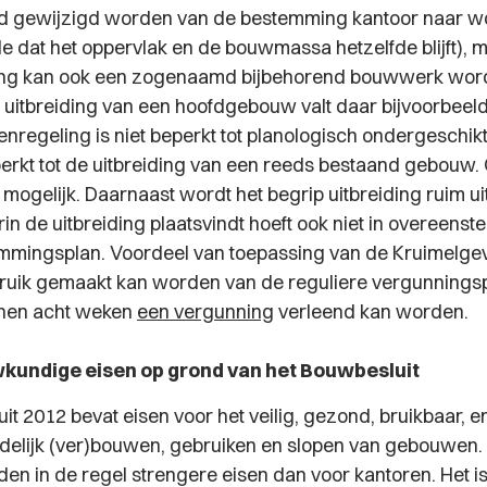
d gewijzigd worden van de bestemming kantoor naar w
 dat het oppervlak en de bouwmassa hetzelfde blijft), 
ling kan ook een zogenaamd bijbehorend bouwwerk wo
e uitbreiding van een hoofdgebouw valt daar bijvoorbeel
enregeling is niet beperkt tot planologisch ondergeschik
eperkt tot de uitbreiding van een reeds bestaand gebouw.
mogelijk. Daarnaast wordt het begrip uitbreiding ruim ui
n de uitbreiding plaatsvindt hoeft ook niet in overeenst
mmingsplan. Voordeel van toepassing van de Kruimelgev
bruik gemaakt kan worden van de reguliere vergunning
nen acht weken
een vergunning
verleend kan worden.
kundige eisen op grond van het Bouwbesluit
t 2012 bevat eisen voor het veilig, gezond, bruikbaar, e
ndelijk (ver)bouwen, gebruiken en slopen van gebouwen.
en in de regel strengere eisen dan voor kantoren. Het is