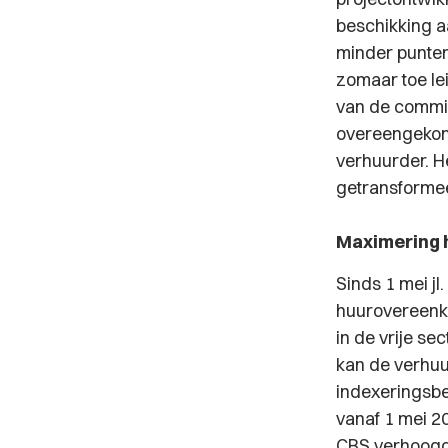
beschikking 
minder punten
zomaar toe le
van de commis
overeengekome
verhuurder. H
getransformee
Maximering h
Sinds 1 mei j
huurovereenko
in de vrije se
kan de verhuu
indexeringsbe
vanaf 1 mei 2
CBS verhoogd 