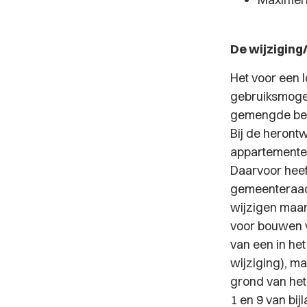
De wijziging
Het voor een 
gebruiksmogel
gemengde best
Bij de herontw
appartementen
Daarvoor heef
gemeenteraad
wijzigen maa
voor bouwen v
van een in h
wijziging), m
grond van het
1 en 9 van bij