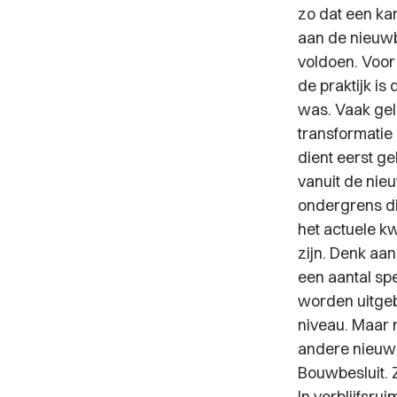
zo dat een kan
aan de nieuw
voldoen. Voor
de praktijk is
was. Vaak gel
transformatie
dient eerst g
vanuit de nie
ondergrens di
het actuele k
zijn. Denk aa
een aantal spe
worden uitgeb
niveau. Maar 
andere nieuwe
Bouwbesluit. 
In verblijfsr