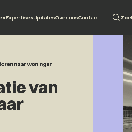
en
Expertises
Updates
Over ons
Contact
toren naar woningen
tie van
aar