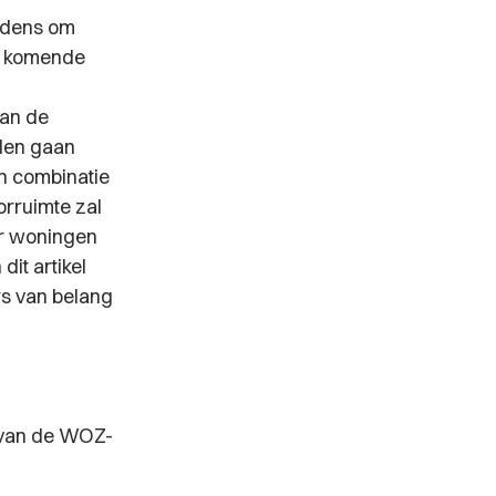
endens om
e komende
van de
llen gaan
en combinatie
orruimte zal
ar woningen
it artikel
rs van belang
 van de WOZ-