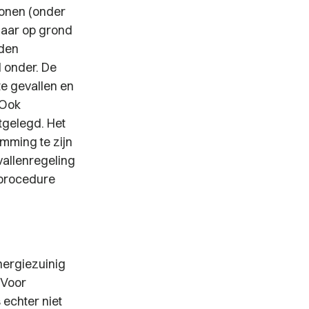
onen (onder
maar op grond
rden
d onder. De
te gevallen en
 Ook
tgelegd. Het
emming te zijn
allenregeling
sprocedure
nergiezuinig
 Voor
 echter niet