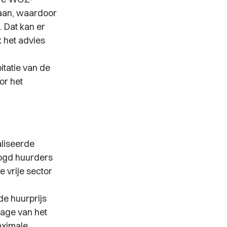
aan, waardoor
. Dat kan er
 het advies
tatie van de
or het
aliseerde
oogd huurders
e vrije sector
n
de huurprijs
tage van het
aximale