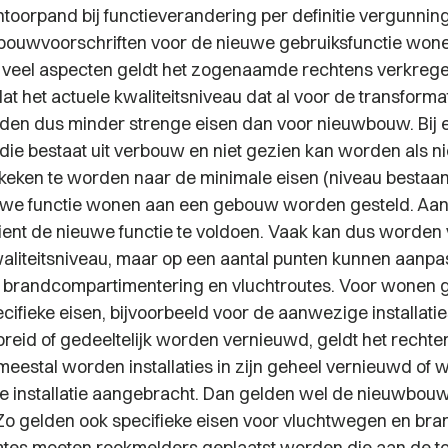
toorpand bij functieverandering per definitie vergunning 
bouwvoorschriften voor de nieuwe gebruiksfunctie won
 veel aspecten geldt het zogenaamde rechtens verkregen
 dat het actuele kwaliteitsniveau dat al voor de transfor
den dus minder strenge eisen dan voor nieuwbouw. Bij 
 die bestaat uit verbouw en niet gezien kan worden als
ekeken te worden naar de minimale eisen (niveau bestaa
uwe functie wonen aan een gebouw worden gesteld. Aan
ent de nieuwe functie te voldoen. Vaak kan dus worden 
waliteitsniveau, maar op een aantal punten kunnen aanp
n brandcompartimentering en vluchtroutes. Voor wonen 
cifieke eisen, bijvoorbeeld voor de aanwezige installaties
reid of gedeeltelijk worden vernieuwd, geldt het recht
meestal worden installaties in zijn geheel vernieuwd of 
 installatie aangebracht. Dan gelden wel de nieuwbouw
Zo gelden ook specifieke eisen voor vluchtwegen en bran
uimtes moeten rookmelders geplaatst worden die aan de t