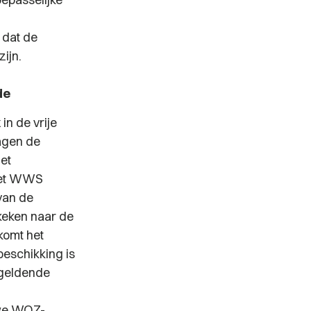
 dat de
ijn.
de
n de vrije
agen de
het
Het WWS
van de
keken naar de
komt het
eschikking is
 geldende
uwe WOZ-