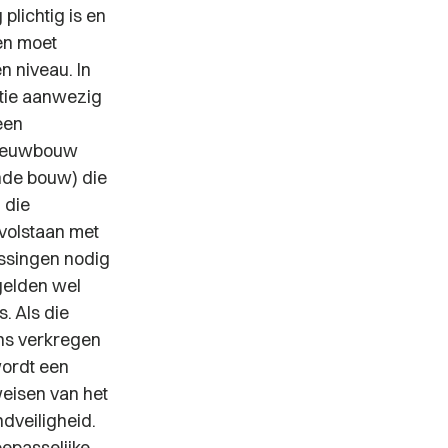
plichtig is en
en moet
 niveau. In
matie aanwezig
een
 nieuwbouw
nde bouw) die
 die
volstaan met
assingen nodig
gelden wel
. Als die
ens verkregen
wordt een
eisen van het
dveiligheid.
oepasselijke