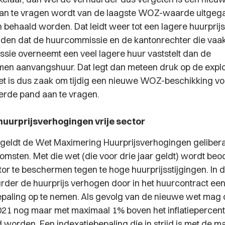
aan te vragen wordt van de laagste WOZ-waarde uitgeg
 behaald worden. Dat leidt weer tot een lagere huurprijs
iden dat de huurcommissie en de kantonrechter die vaak
sie overneemt een veel lagere huur vaststelt dan de
n aanvangshuur. Dat legt dan meteen druk op de exploi
et is dus zaak om tijdig een nieuwe WOZ-beschikking vo
rde pand aan te vragen.
uurprijsverhogingen vrije sector
l. geldt de Wet Maximering Huurprijsverhogingen geliber
msten. Met die wet (die voor drie jaar geldt) wordt be
ctor te beschermen tegen te hoge huurprijsstijgingen. In d
rder de huurprijs verhogen door in het huurcontract ee
paling op te nemen. Als gevolg van de nieuwe wet mag 
021 nog maar met maximaal 1% boven het inflatiepercen
worden. Een indexatiebepaling die in strijd is met de m