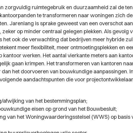
an zorgvuldig ruimtegebruik en duurzaamheid zal de t
 kantoorpanden te transformeren naar woningen zich d
tten. Jarenlang is sprake geweest van een overschot aan
, zeker op minder centraal gelegen plekken. Als gevolg 
is het ook de verwachting dat bedrijven meer hybride zu
etekent meer flexibiliteit, meer ontmoetingsplekken en e
op kantoor werken. Het aantal vierkante meters aan kanto
lijk gaan krimpen. Het transformeren van kantoren na
 dan het doorvoeren van bouwkundige aanpassingen. In d
volgende aandachtspunten die voor projectontwikkelaa
g/afwijking van het bestemmingsplan;
ouwkundige eisen op grond van het Bouwbesluit;
ng van het Woningwaarderingsstelsel (WWS) op basis
ng huurprijsverhogingen vrije sector.