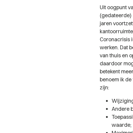
Uit oogpunt v
(gedateerde)
jaren voortze
kantoorruimte
Coronacrisis 
werken. Dat b
van thuis en 
daardoor moge
betekent meer
benoem ik de 
zijn:
Wijzigin
Andere b
Toepassi
waarde;
Maximeri