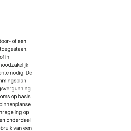
oor- of een
 toegestaan.
of in
noodzakelijk.
nte nodig. De
emmingsplan
ngsvergunning
Soms op basis
binnenplanse
nregeling op
 en onderdeel
gebruik van een