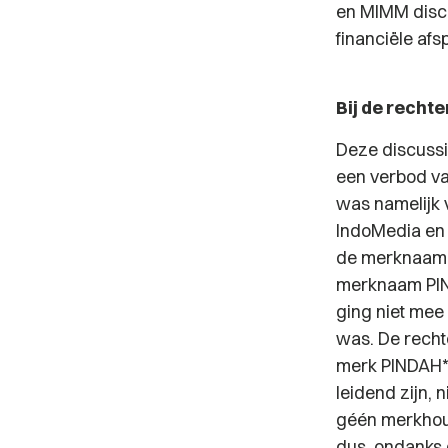
en MIMM disc
financiële afs
Bij de recht
Deze discussi
een verbod v
was namelijk 
IndoMedia en 
de merknaam. 
merknaam PIND
ging niet me
was. De rech
merk PINDAH* 
leidend zijn,
géén merkhoud
dus, ondanks 