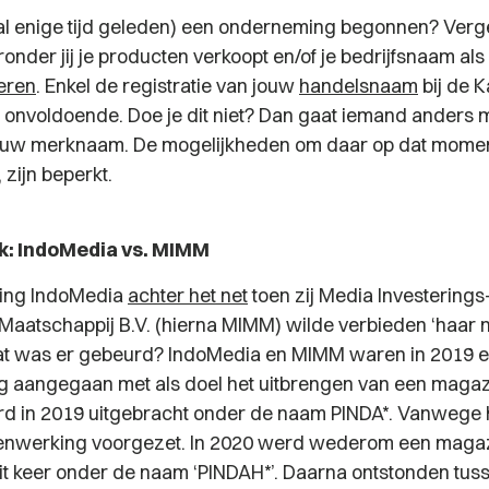
f al enige tijd geleden) een onderneming begonnen? Verg
nder jij je producten verkoopt en/of je bedrijfsnaam als
reren
. Enkel de registratie van jouw
handelsnaam
bij de 
 onvoldoende. Doe je dit niet? Dan gaat iemand anders 
jouw merknaam. De mogelijkheden om daar op dat momen
 zijn beperkt.
ijk: IndoMedia vs. MIMM
hting IndoMedia
achter het net
toen zij Media Investerings
atschappij B.V. (hierna MIMM) wilde verbieden ‘haar 
at was er gebeurd? IndoMedia en MIMM waren in 2019 
aangegaan met als doel het uitbrengen van een magazi
d in 2019 uitgebracht onder de naam PINDA*. Vanwege 
nwerking voorgezet. In 2020 werd wederom een maga
dit keer onder de naam ‘PINDAH*’. Daarna ontstonden tu