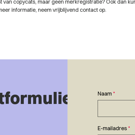
st van copycats, maar geen merkregistratie? Ook dan kun
eer informatie, neem vrijblijvend contact op.
tformulier
Naam
*
E-mailadres
*