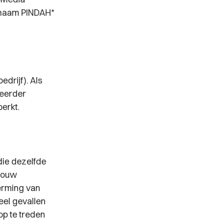
 naam PINDAH*
edrijf). Als
 eerder
perkt.
die dezelfde
 jouw
erming van
eel gevallen
op te treden