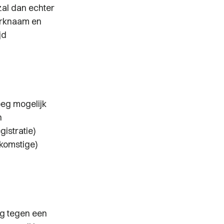
zal dan echter
erknaam en
jd
oeg mogelijk
n
istratie)
ekomstige)
ag tegen een