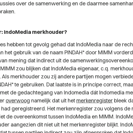
ussies over de samenwerking en de daarmee samenh
praken.
er: IndoMedia merkhouder?
es hebben tot gevolg gehad dat IndoMedia naar de recht
an het gebruik van de naam PINDAH* door MIMM vorderd
van mening dat indirect uit de samenwerkingsovereenk
MIMM zou blijken dat IndoMedia eigenaar, c.q. merkho
Als merkhouder zou zij andere partijen mogen verbied
AH* te gebruiken. Dat laatste is in principe correct, ma
e met de gedachtegang van Indomedia dát Indomedia m
ter
overwoog
namelijk dat uit het
merkenregister
bleek d
had geregistreerd. Het merkenregister zou volgens de 
 niet de overeenkomst tussen IndoMedia en MIMM. IndoMe
er aangezien dit niet uit het merkenregister blijkt. Ind
dat tussen partijen indirect zou zijn afgesproken dat In