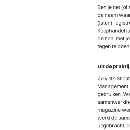
Ben je net (o
de naam waaro
(laten) regist
Koophandel is
de haal met 
tegen te doen,
Uit de prakt
Zo viste Stic
Management Ma
gebruiken. W
samenwerking 
magazine wer
werd de same
uitgebracht, 