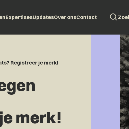
en
Expertises
Updates
Over ons
Contact
s? Registreer je merk!
egen
je merk!