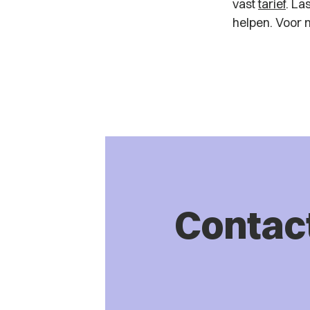
vast
tarief
. La
helpen. Voor m
Contac