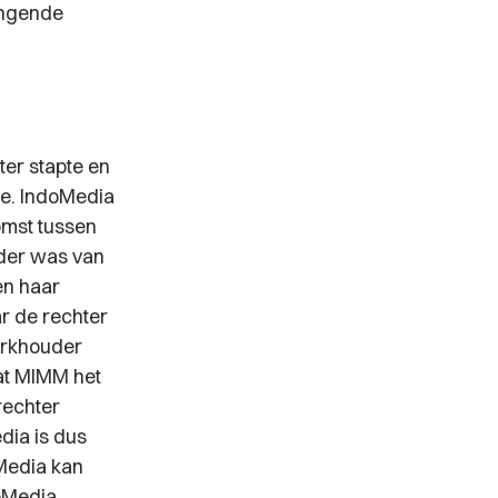
angende
er stapte en
e. IndoMedia
omst tussen
uder was van
en haar
ar de rechter
erkhouder
at MIMM het
rechter
dia is dus
oMedia kan
doMedia