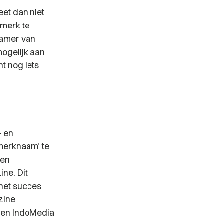
eet dan niet
merk te
Kamer van
mogelijk aan
t nog iets
- en
merknaam’ te
een
ne. Dit
het succes
zine
ssen IndoMedia