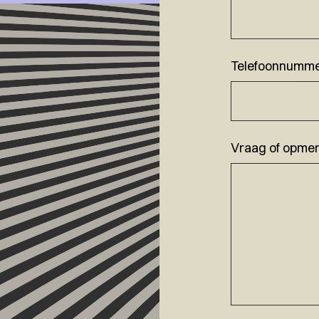
Telefoonnumm
Vraag of opmer