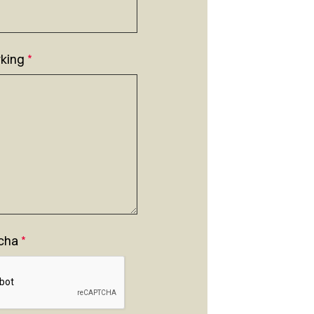
king
*
cha
*