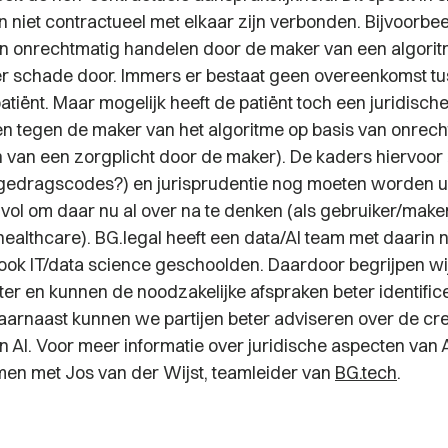
en niet contractueel met elkaar zijn verbonden. Bijvoorb
n onrechtmatig handelen door de maker van een algori
 hier schade door. Immers er bestaat geen overeenkomst t
tiënt. Maar mogelijk heeft de patiënt toch een juridisch
en tegen de maker van het algoritme op basis van onrec
n van een zorgplicht door de maker). De kaders hiervoor 
gedragscodes?) en jurisprudentie nog moeten worden u
nvol om daar nu al over na te denken (als gebruiker/make
healthcare). BG.legal heeft een data/AI team met daarin n
 ook IT/data science geschoolden. Daardoor begrijpen wi
ter en kunnen de noodzakelijke afspraken beter identific
aarnaast kunnen we partijen beter adviseren over de cre
 AI. Voor meer informatie over juridische aspecten van A
en met Jos van der Wijst, teamleider van
BG.tech
.