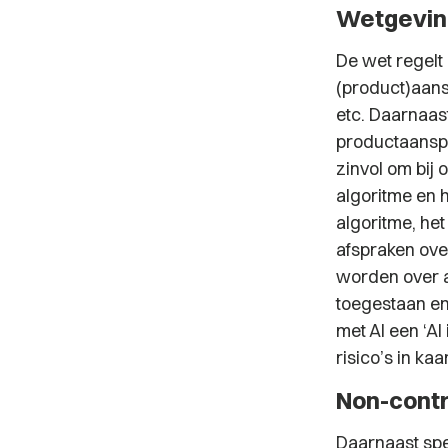
Wetgevin
De wet regelt 
(product)aans
etc. Daarnaast
productaanspra
zinvol om bij
algoritme en 
algoritme, het
afspraken ove
worden over a
toegestaan en
met AI een ‘AI
risico’s in kaa
Non-contr
Daarnaast spee