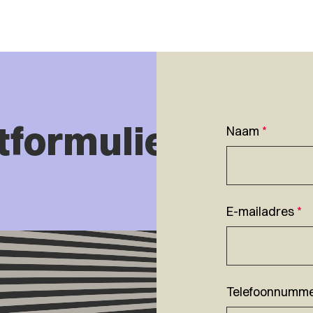
tformulier
Naam
*
E-mailadres
*
Telefoonnumm