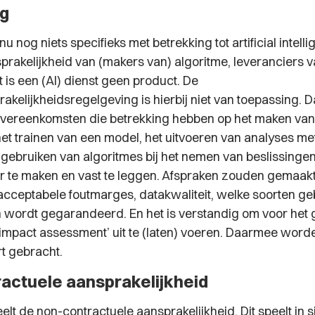
g
nu nog niets specifieks met betrekking tot artificial intell
prakelijkheid van (makers van) algoritme, leveranciers v
 is een (AI) dienst geen product. De
kelijkheidsregelgeving is hierbij niet van toepassing. D
 overeenkomsten die betrekking hebben op het maken va
het trainen van een model, het uitvoeren van analyses me
 gebruiken van algoritmes bij het nemen van beslissingen
r te maken en vast te leggen. Afspraken zouden gemaak
cceptabele foutmarges, datakwaliteit, welke soorten geb
 wordt gegarandeerd. En het is verstandig om voor het
 impact assessment’ uit te (laten) voeren. Daarmee worde
rt gebracht.
actuele aansprakelijkheid
lt de non-contractuele aansprakelijkheid. Dit speelt in s