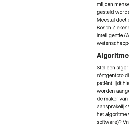
miljoen mense
gesteld worde
Meestal doet
Bosch Ziekenh
Intelligentie 
wetenschappeli
Algoritme
Stel een algo
röntgenfoto d
patiënt lijdt 
worden aanges
de maker van 
aansprakelijk
het algoritme
software)? Vr