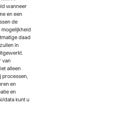
eeld wanneer
tme en een
ussen de
e mogelijkheid
htmatige daad
zullen in
itgewerkt.
r van
iet alleen
j processen,
eren en
atie en
I/data kunt u