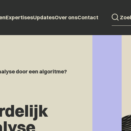
en
Expertises
Updates
Over ons
Contact
nalyse door een algoritme?
delijk
alyse