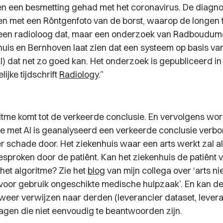
n een besmetting gehad met het coronavirus. De diagn
n met een Röntgenfoto van de borst, waarop de longen te
 een radioloog dat, maar een onderzoek van Radboudum
uis en Bernhoven laat zien dat een systeem op basis van 
(AI) dat net zo goed kan. Het onderzoek is gepubliceerd in
jke tijdschrift
Radiology
.”
ritme komt tot de verkeerde conclusie. En vervolgens wo
ie met AI is geanalyseerd een verkeerde conclusie verbo
hier schade door. Het ziekenhuis waar een arts werkt zal a
proken door de patiënt. Kan het ziekenhuis de patiënt 
het algoritme? Zie het
blog
van mijn collega over ‘arts ni
 voor gebruik ongeschikte medische hulpzaak’. En kan d
 weer verwijzen naar derden (leverancier dataset, lever
agen die niet eenvoudig te beantwoorden zijn.