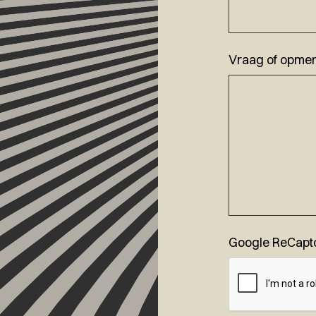
Vraag of opmer
Google ReCapt