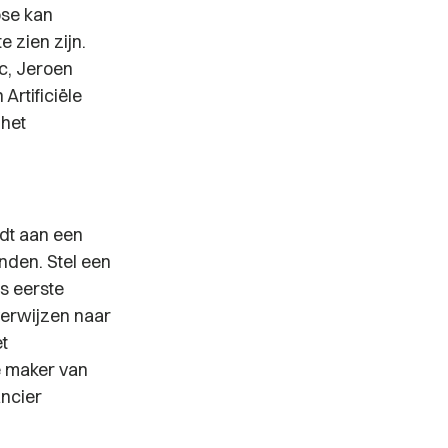
ose kan
 zien zijn.
c, Jeroen
Artificiële
 het
rdt aan een
nden. Stel een
ls eerste
verwijzen naar
et
e maker van
ancier