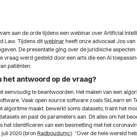
m aan de orde tijdens een webinar over Artificial Intell
d Law. Tijdens dit
webinar
heeft onze advocaat Jos van 
geven. De presentatie ging over de juridische aspecten v
e vraag werd gesteld door een arts die een AI toepassing
an patiënten.
u het antwoord op de vraag?
iet eenvoudig te beantwoorden. Het maken van een algor
software. Vaak open source software zoals SkLearn en T
t algoritme maakt, bewerkt soms datasets, traint het mod
atasets en past de parameters aan. Dit alles om het beo
s het identificeren van een besmetting met het coronavir
 juli 2020 (bron
Radboudumc
):
“Over de hele wereld he