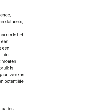
igence,
an datasets,
aarom is het
n een
t een
, hier
t moeten
ruik is
 gaan werken
n potentiële
ituaties