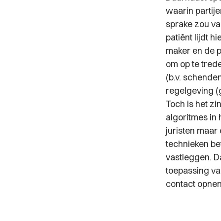
waarin partij
sprake zou va
patiënt lijdt
maker en de pa
om op te tred
(b.v. schende
regelgeving (
Toch is het zi
algoritmes in 
juristen maar
technieken be
vastleggen. D
toepassing van
contact opnem