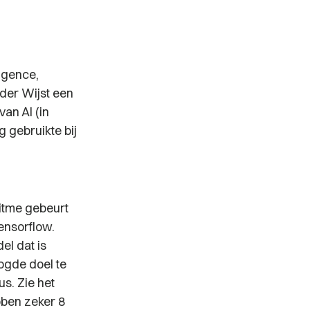
igence,
der Wijst een
an AI (in
 gebruikte bij
itme gebeurt
ensorflow.
el dat is
ogde doel te
us. Zie het
bben zeker 8