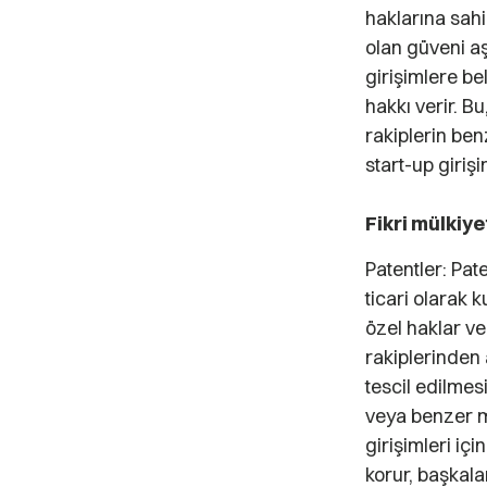
haklarına sahi
olan güveni aş
girişimlere bel
hakkı verir. 
rakiplerin ben
start-up girişi
Fikri mülkiyet
Patentler: Paten
ticari olarak 
özel haklar ver
rakiplerinden 
tescil edilmes
veya benzer ma
girişimleri iç
korur, başkala