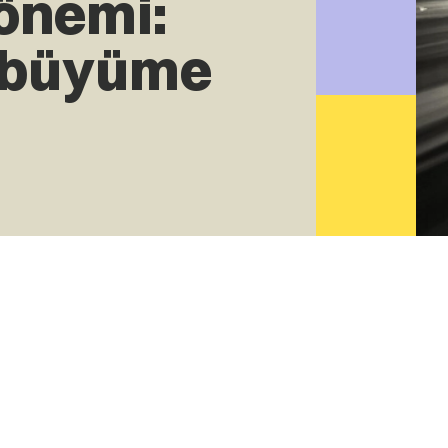
 önemi:
 büyüme