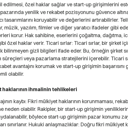
il edilmesi, özel haklar sağlar ve start-up girişimlerini es
 pazarında yenilik ve rekabet pozisyonunu güvence altına 
ı tasarımlarını koruyabilir ve değerlerini artırabilirler. Telif
ar, müzik, yazılım, filmler ve diğer yaratıcı ifadeler gibi ed
erleri korur. Hak sahibine, eserlerini çoğaltma, dağıtma, 
i özel haklar verir. Ticari sırlar: Ticari sırlar, bir şirket i
 bilinmeyen gizli bilgileri ifade eder. Bu, örneğin şirket sı
im süreçleri veya pazarlama stratejilerini içerebilir. Ticari s
abet avantajını korumak ve start-up girişimin başarısını 
li olabilir.
t haklarının ihmalinin tehlikeleri
jının kaybı: Fikri mülkiyet haklarının korunmaması, rekab
 neden olabilir. Rakipler, bir start-up girişimin yenilikler
faydalanabilir, böylece start-up girişimin pazar konumu zay
arı sınırlanır. Hukuki anlaşmazlıklar: Doğru fikri mülkiyet