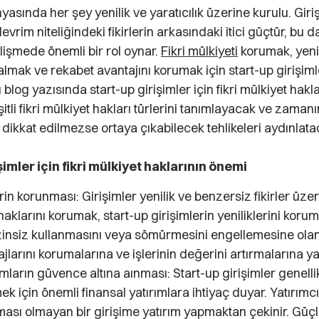
asında her şey yenilik ve yaratıcılık üzerine kurulu. Giri
devrim niteliğindeki fikirlerin arkasındaki itici güçtür, bu
işmede önemli bir rol oynar.
Fikri mülkiyeti
korumak, yenili
almak ve rekabet avantajını korumak için start-up girişimler
 blog yazısında start-up girişimler için fikri mülkiyet hakl
şitli fikri mülkiyet hakları türlerini tanımlayacak ve zama
dikkat edilmezse ortaya çıkabilecek tehlikeleri aydınlata
şimler için fikri mülkiyet haklarının önemi
lerin korunması: Girişimler yenilik ve benzersiz fikirler üze
 haklarını korumak, start-up girişimlerin yeniliklerini koru
zinsiz kullanmasını veya sömürmesini engellemesine olana
jlarını korumalarına ve işlerinin değerini artırmalarına ya
mların güvence altına aınması: Start-up girişimler genellikl
 için önemli finansal yatırımlara ihtiyaç duyar. Yatırımcılar
ası olmayan bir girişime yatırım yapmaktan çekinir. Güçlü