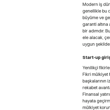
Modern iş düny
genellikle bu 
büyüme ve gel
garanti altına 
bir adımdır. Bu
ele alacak, çe
uygun şekilde 
Start-up giri
Yenilikçi fikir
Fikri mülkiyet
başkalarının i
rekabet avanta
Finansal yatırı
hayata geçirmek
mülkiyet korum