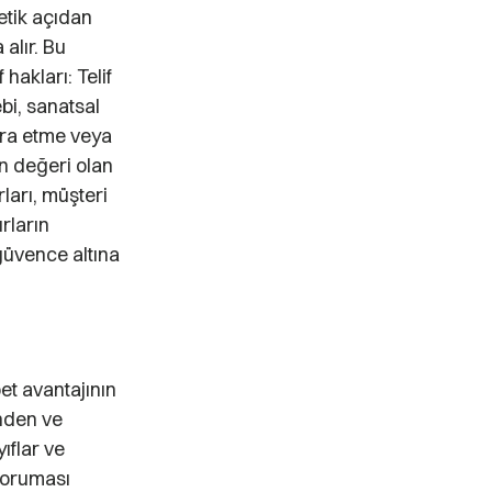
tetik açıdan
alır. Bu
 hakları: Telif
ebi, sanatsal
icra etme veya
çin değeri olan
rları, müşteri
ırların
güvence altına
et avantajının
inden ve
ıflar ve
 koruması