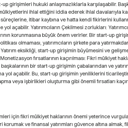
-up girişimleri hukuki anlaşmazlıklarla karşılaşabilir. Başk
mülkiyetlerini ihlal ettiğini iddia ederek ihlal davalarıyla kar
 süreçlerine, itibar kaybına ve hatta kendi fikirlerini kulla
yol açabilir. Yatırımcıların Çekilmesi zorlukları: Yatırımcıl
rının korunmasına büyük önem verirler. Bir start-up girişi
 politikası olmaması, yatırımcıların şirkete para yatırmak
. Yatırım eksikliği, start-up girişimin büyümesini ve gelişm
 Monetizasyon fırsatlarının kaçırılması: Fikri mülkiyet hakl
aşkalarının bir start-up girişimin çabalarından ve yatır
yol açabilir. Bu, start-up girişimin yeniliklerini ticarileşt
pma veya işbirlikleri oluşturma gibi önemli fırsatları kaç
imleri için fikri mülkiyet haklarının önemi yeterince vurgu
leri korumak ve finansal yatırımları güvence altına almak, fi