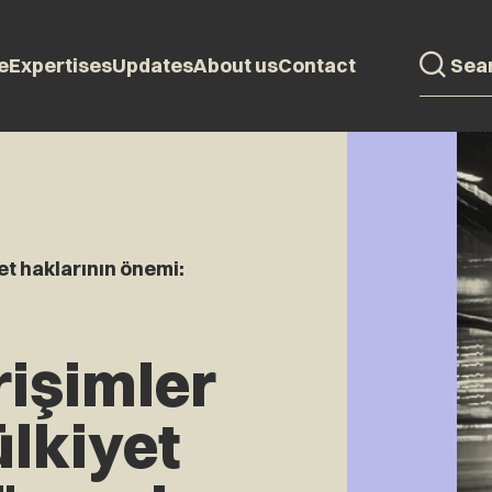
e
Expertises
Updates
About us
Contact
yet haklarının önemi:
rişimler
ülkiyet