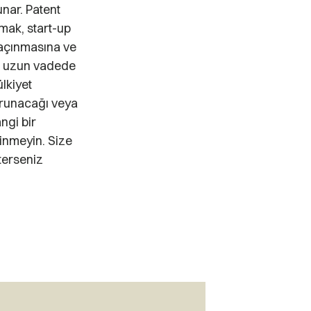
unar. Patent
umak, start-up
kaçınmasına ve
nı uzun vadede
ülkiyet
korunacağı veya
ngi bir
inmeyin. Size
terseniz