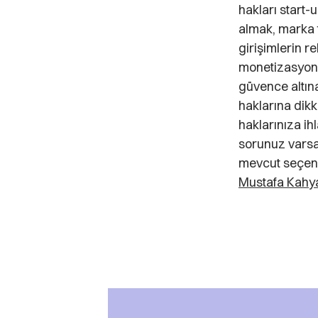
hakları start-
almak, marka te
girişimlerin 
monetizasyon 
güvence altına
haklarına dikk
haklarınıza i
sorunuz varsa
mevcut seçenek
Mustafa Kahy