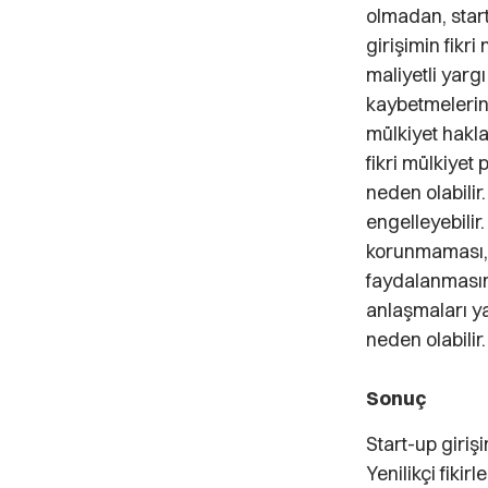
olmadan, start
girişimin fikri 
maliyetli yargı
kaybetmelerine 
mülkiyet hakla
fikri mülkiyet
neden olabilir
engelleyebilir.
korunmaması, b
faydalanmasına 
anlaşmaları ya
neden olabilir.
Sonuç
Start-up giriş
Yenilikçi fikir