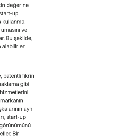
etin değerine
 start-up
ca kullanma
orumasını ve
r. Bu şekilde,
alabilirler.
 patentli fikrin
asaklama gibi
 hizmetlerini
r markanın
kalarının aynı
ı, start-up
ve görünümünü
ller. Bir