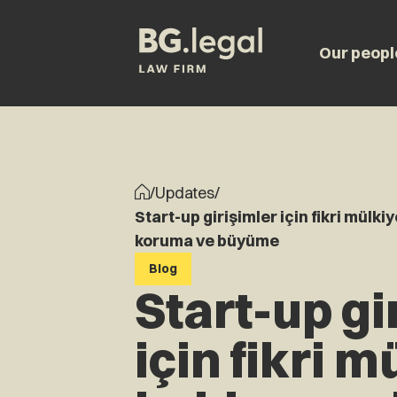
Our peopl
/
Updates
/
Start-up girişimler için fikri mülki
koruma ve büyüme
Blog
Start-up gi
için fikri m