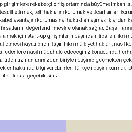
up girişimlere rekabetçi bir iş ortamında büyüme imkanı s
scililetirmek, telif haklarını korumak ve ticari sırları kor
rekabet avantajını korumasına, hukuki anlaşmazlıklardan 
fırsatlarını değerlendirmesine olanak sağlar. Başarıları
 almak için start-up girişimlerin başından itibaren fikri m
at etmesi hayati önem taşır. Fikri mülkiyet hakları, nasıl 
hlal edenlere nasıl müdahale edeceğiniz konusunda herha
, lütfen uzmanlarımızdan biriyle iletişime geçmekten çek
ler hakkında bilgi verebilirler. Türkçe iletişim kurmak is
a
ile irtibata geçebilirsiniz.