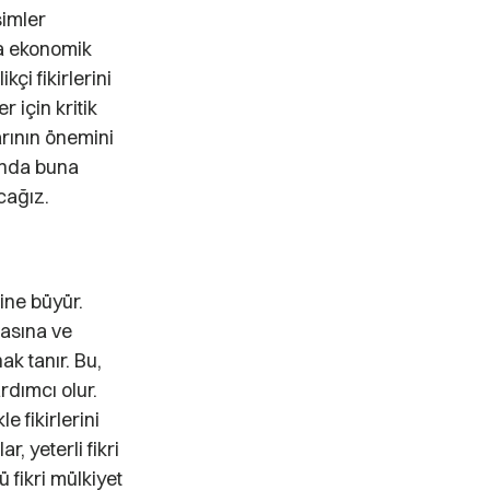
şimler
 da ekonomik
kçi fikirlerini
 için kritik
arının önemini
nında buna
cağız.
rine büyür.
masına ve
k tanır. Bu,
rdımcı olur.
e fikirlerini
, yeterli fikri
 fikri mülkiyet