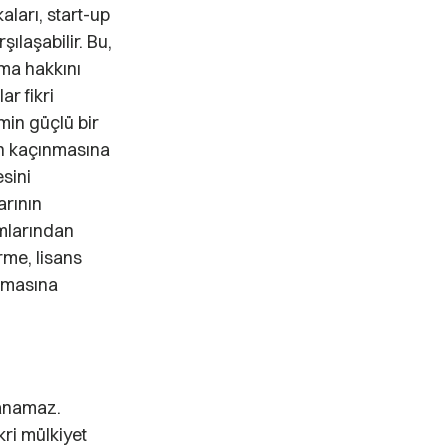
aları, start-up
şılaşabilir. Bu,
nma hakkını
ar fikri
min güçlü bir
dan kaçınmasına
esini
arının
ımlarından
irme, lisans
ırmasına
lanamaz.
kri mülkiyet