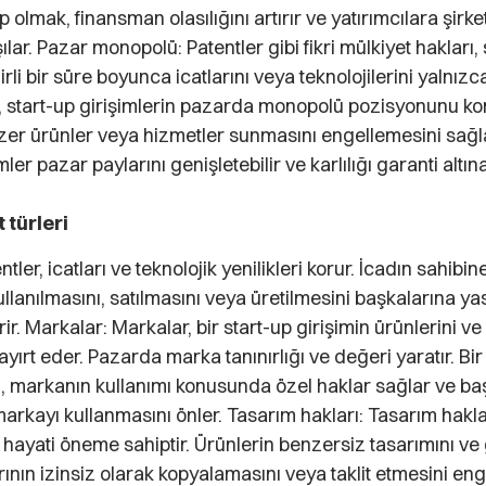
p olmak, finansman olasılığını artırır ve yatırımcılara şirk
ılar. Pazar monopolü: Patentler gibi fikri mülkiyet hakları,
irli bir süre boyunca icatlarını veya teknolojilerini yalnız
Bu, start-up girişimlerin pazarda monopolü pozisyonunu k
zer ürünler veya hizmetler sunmasını engellemesini sağla
mler pazar paylarını genişletebilir ve karlılığı garanti altına 
 türleri
tler, icatları ve teknolojik yenilikleri korur. İcadın sahibine,
kullanılmasını, satılmasını veya üretilmesini başkalarına y
ir. Markalar: Markalar, bir start-up girişimin ürünlerini ve
ayırt eder. Pazarda marka tanınırlığı ve değeri yaratır. Bi
i, markanın kullanımı konusunda özel haklar sağlar ve baş
rkayı kullanmasını önler. Tasarım hakları: Tasarım haklar
in hayati öneme sahiptir. Ürünlerin benzersiz tasarımını 
rının izinsiz olarak kopyalamasını veya taklit etmesini enge