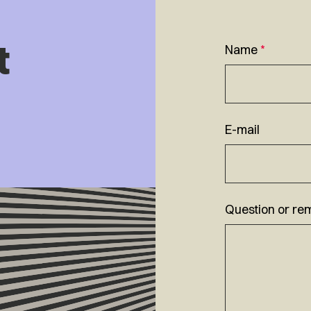
t
Name
*
E-mail
Question or re