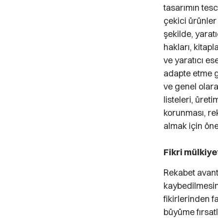
tasarımın tesc
çekici ürünler
şekilde, yaratıc
hakları, kitapl
ve yaratıcı es
adapte etme gib
ve genel olarak
listeleri, üret
korunması, rek
almak için önem
Fikri mülkiye
Rekabet avanta
kaybedilmesine
fikirlerinden 
büyüme fırsatl