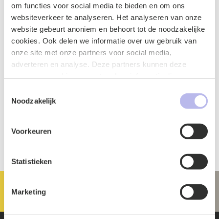
Healthcare & Welfare
Tech & Digital
om functies voor social media te bieden en om ons
websiteverkeer te analyseren. Het analyseren van onze
18 December - 13:30
website gebeurt anoniem en behoort tot de noodzakelijke
cookies. Ook delen we informatie over uw gebruik van
onze site met onze partners voor social media,
Event
adverteren en analyse. Deze partners kunnen deze
AI and salary transparency: what should
gegevens combineren met andere informatie die u aan ze
an HR employee know
heeft verstrekt of die ze hebben verzameld op basis van
Toestemmingsselectie
uw gebruik van hun services.
Noodzakelijk
27 November - 12:00
Voorkeuren
Statistieken
Marketing