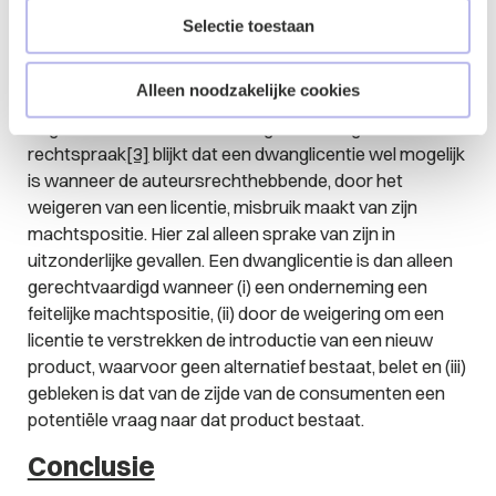
is het de vraag of sprake is van een auteursrechtelijke
Selectie toestaan
inbreuk. Daarvoor moet worden beoordeeld of sprake
is van overname (verveelvoudiging) of openbaarmaking
Alleen noodzakelijke cookies
van auteursrechtelijk beschermde trekken van het
origineel. De auteurswet kent geen dwanglicentie. Uit
rechtspraak
[3]
blijkt dat een dwanglicentie wel mogelijk
is wanneer de auteursrechthebbende, door het
weigeren van een licentie, misbruik maakt van zijn
machtspositie. Hier zal alleen sprake van zijn in
uitzonderlijke gevallen. Een dwanglicentie is dan alleen
gerechtvaardigd wanneer (i) een onderneming een
feitelijke machtspositie, (ii) door de weigering om een
licentie te verstrekken de introductie van een nieuw
product, waarvoor geen alternatief bestaat, belet en (iii)
gebleken is dat van de zijde van de consumenten een
potentiële vraag naar dat product bestaat.
Conclusie