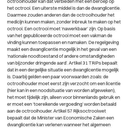
octrooihouder kan dat verbieden met een beroep op
het octrooi. Een uiterste middel is dan de dwanglicentie.
Daarmee zouden anderen dan de octrooihouder het
medicijn kunnen maken, zonder inbreuk te maken op het
octrooi. Een octrooi moet ‘nawerkbaar’ zijn. Op basis
van het gepubliceerde octrooi moet een vakman de
vinding kunnen toepassen en namaken. De regelgeving
maakt een dwanglicentie mogelijk in het geval van een
‘
nationale noodtoestand of andere omstandigheden
van bijzonder dringende aard
’. Artikel 31 TRIPs bepaalt
dat in een dergelijke situatie een dwanglicentie mogelijk
is. Daarbij gelden een paar voorwaarden zoals: de
octrooihouder moet eerst zijn verzocht om een licentie
(hier kan in een noodsituatie van worden afgeweken),
het moet tijdelijk zijn, alleen voor binnenlands gebruik en
er moet een ‘
toereikende vergoeding’
worden betaald
aan de octrooihouder. Artikel 57 Rijksoctrooiwet
bepaalt dat de Minister van Economische Zaken een
dwanglicentie kan verlenen wanneer het algemeen