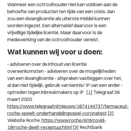
Wanneer een octrooihouder niet kan voldoen aan de
behoefte van producten ten tijde van een crisis, dan
zou een dwanglicentie als uiterste middel kunnen
worden ingezet. Een alternatief daarvoor is een
vrijwillige tijdelijke licentie. Maar daarvoor is de
medewerking van de octrooihouder vereist.
Wat kunnen wij voor u doen:
- adviseren over de inhoud van licentie
overeenkomsten - adviseren over de mogelijkheden
van een dwanglicentie - afspraken vastleggen over het,
al dan niet tijdelijk, gebruik van kennis/ IP van een ander -
optreden tegen inbreukmakers op IP
[1]
Telegraaf 26
maart 2020,
https://www.telegraaf.nl/nieuws/1674144737/farmaceut-
roche-speelt-onderhandelingsspel-coronatest
[2]
Website Roche,
https://www.roche.nl/nl/covid-
19/roche-deelt-receptuur.html
[3]
Rechtbank