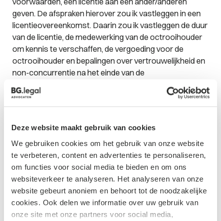
voorwaarden, een licentie aan een ander/anderen
geven. De afspraken hierover zou ik vastleggen in een
licentieovereenkomst. Daarin zou ik vastleggen de duur
van de licentie, de medewerking van de octrooihouder
om kennis te verschaffen, de vergoeding voor de
octrooihouder en bepalingen over vertrouwelijkheid en
non-concurrentie na het einde van de
licentieovereenkomst. Een voorbeeldovereenkomst
stuur ik u graag toe als u het onderstaande formulier
invult.
3D printing
Deze website maakt gebruik van cookies
We gebruiken cookies om het gebruik van onze website
Een ander voorbeeld zijn de mondkapjes en de
te verbeteren, content en advertenties te personaliseren,
gezichtsbeschermers. Kort geleden verscheen
een
om functies voor social media te bieden en om ons
bericht
over een Italiaans bedrijf dat een octrooi had op
websiteverkeer te analyseren. Het analyseren van onze
kleppen voor beademingsmachines. Zij konden de
website gebeurt anoniem en behoort tot de noodzakelijke
productie niet aan. Daarom waren er anderen die met
cookies. Ook delen we informatie over uw gebruik van
3D printing (Additive Manufacturing) deze kleppen
onze site met onze partners voor social media,
wilden printen. Met een beroep op hun octrooirecht