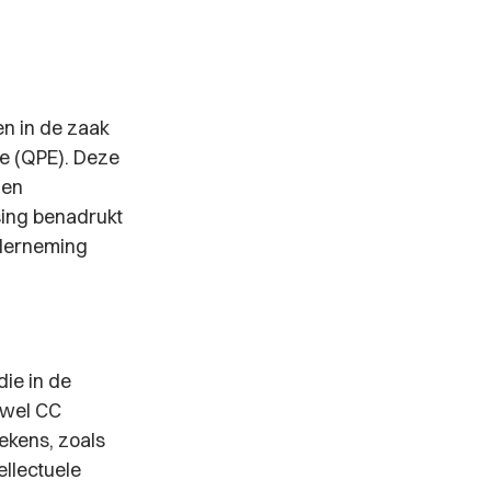
 in de zaak
pe (QPE). Deze
 en
ssing benadrukt
nderneming
die in de
owel CC
tekens, zoals
ellectuele