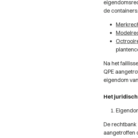
eigendomsrech
de containers
Merkrec
Modelre
Octrooir
plantenc
Na het failli
QPE aangetroff
eigendom van 
Het juridisch
Eigendom
De rechtbank 
aangetroffen 