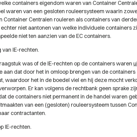
elke containers eigendom waren van Container Central
el waren van een gesloten rouleersysteem waarin zowe
n Container Centralen rouleren als containers van derde
echter niet aantonen van welke individuele containers zij
speelde niet ten aanzien van de EC containers.
g van IE-rechten.
vraagstuk was of de IE-rechten op de containers waren
u
e aan dat door het in omloop brengen van de containers 
t, waardoor het in de boedel viel en hij deze mocht ver
 verworpen. Er kan volgens de rechtbank geen sprake zij
dat de containers niet
permanent
in de handel waren ge
uitmaakten van een (gesloten) rouleersysteem tussen Con
haar contractanten.
p IE-rechten.