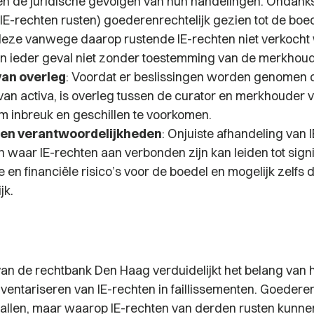
en de juridische gevolgen van hun handelingen. Ondanks
IE-rechten rusten) goederenrechtelijk gezien tot de boe
eze vanwege daarop rustende IE-rechten niet verkocht
 in ieder geval niet zonder toestemming van de merkhoud
van overleg
: Voordat er beslissingen worden genomen 
van activa, is overleg tussen de curator en merkhouder 
m inbreuk en geschillen te voorkomen.
s en verantwoordelijkheden
: Onjuiste afhandeling van 
 waar IE-rechten aan verbonden zijn kan leiden tot signi
e en financiële risico’s voor de boedel en mogelijk zelfs 
jk.
van de rechtbank Den Haag verduidelijkt het belang van 
entariseren van IE-rechten in faillissementen. Goederen 
 vallen, maar waarop IE-rechten van derden rusten kunne