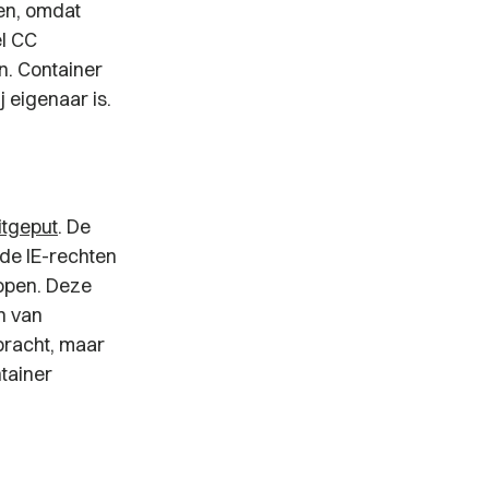
en, omdat
l CC
n. Container
 eigenaar is.
itgeput
. De
de IE-rechten
kopen. Deze
n van
bracht, maar
tainer