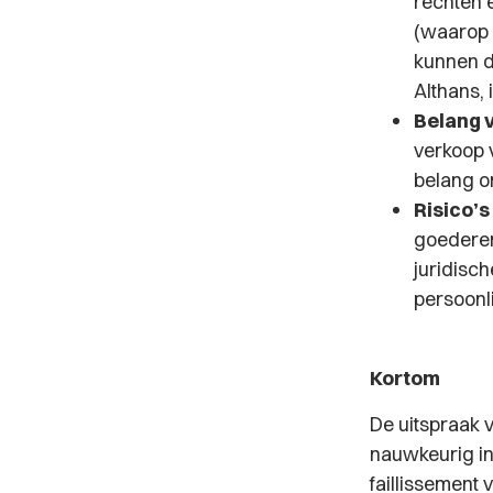
rechten 
(waarop 
kunnen d
Althans,
Belang 
verkoop 
belang o
Risico’
goederen
juridisch
persoonli
Kortom
De uitspraak 
nauwkeurig inv
faillissement