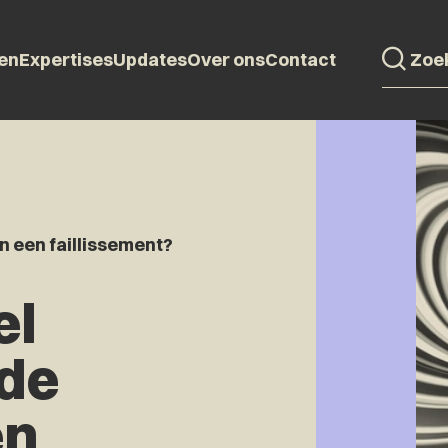
en
Expertises
Updates
Over ons
Contact
in een faillissement?
el
de
en