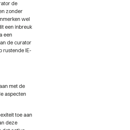
rator de
ren zonder
kenmerken wel
it een inbreuk
na een
van de curator
p rustende IE-
gaan met de
nde aspecten
xiteit toe aan
van deze