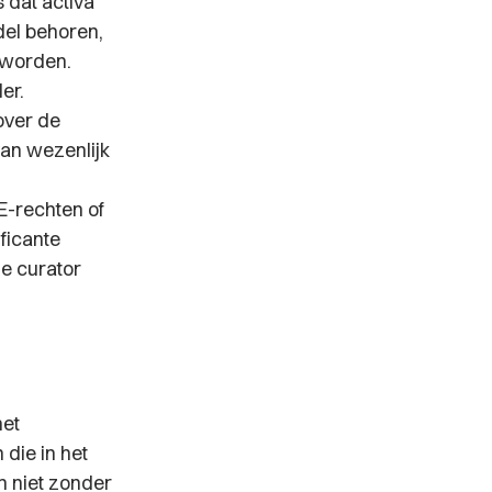
 dat activa
del behoren,
 worden.
er.
over de
van wezenlijk
IE-rechten of
ficante
de curator
het
die in het
n niet zonder