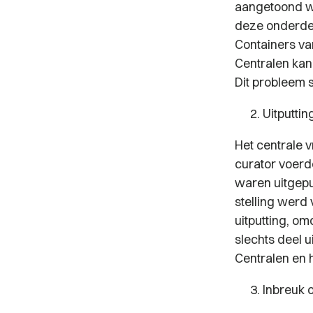
aangetoond w
deze onderde
Containers va
Centralen kan 
Dit probleem 
Uitputtin
Het centrale 
curator voerd
waren uitgepu
stelling werd
uitputting, om
slechts deel 
Centralen en 
Inbreuk o