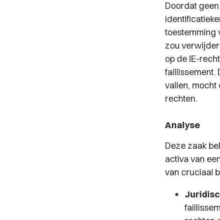
Doordat geen 
identificatie
toestemming v
zou verwijder
op de IE-rech
faillissement.
vallen, mocht
rechten.
Analyse
Deze zaak bel
activa van een
van cruciaal 
Juridisc
failliss