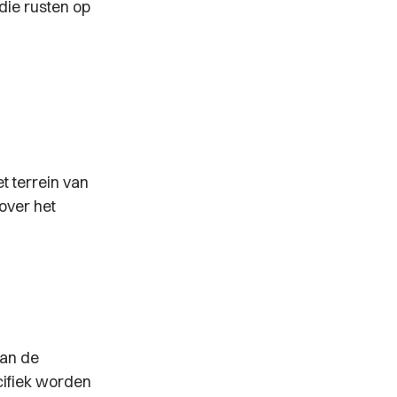
die rusten op
t terrein van
 over het
.
van de
cifiek worden