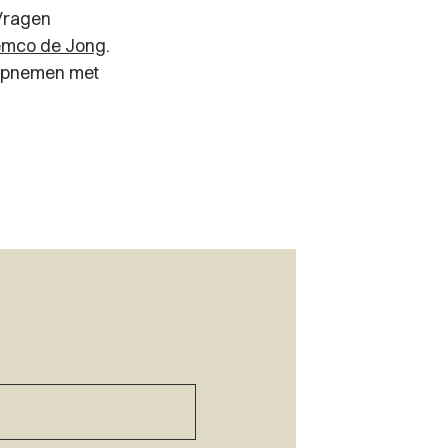
 Vragen
mco de Jong
.
 opnemen met