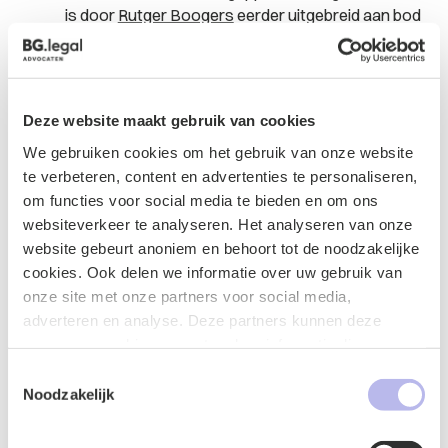
is door
Rutger Boogers
eerder uitgebreid aan bod
gekomen in
dit artikel
.
Vaak vormen arbeidsmigranten geen huishouden
Deze website maakt gebruik van cookies
Het voorgaande is dus anders in de zaak die hierboven
We gebruiken cookies om het gebruik van onze website
is toegelicht. In dat geval is immers wél in het
te verbeteren, content en advertenties te personaliseren,
bestemmingsplan opgenomen dat de woning bestemd
om functies voor social media te bieden en om ons
is voor één huishouden. Over het algemeen oordeelt de
websiteverkeer te analyseren. Het analyseren van onze
Afdeling in deze gevallen dat arbeidsmigranten geen
website gebeurt anoniem en behoort tot de noodzakelijke
huishouden vormen. Zo is in de volgende zaken het
cookies. Ook delen we informatie over uw gebruik van
argument verworpen dat arbeidsmigranten samen één
onze site met onze partners voor social media,
huishouden kunnen vormen.
adverteren en analyse. Deze partners kunnen deze
gegevens combineren met andere informatie die u aan ze
Huisvesting van seizoenarbeiders is niet op één
heeft verstrekt of die ze hebben verzameld op basis van
Toestemmingsselectie
lijn te stelen met het begrip ‘huishouden’. Er is
uw gebruik van hun services.
Noodzakelijk
namelijk geen sprake van
continuïteit in
samenstelling
en
onderlinge verbondenheid
.
De omstandigheden dat de seizoenarbeiders