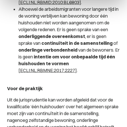
[
ECLI:NL:RBMID:2010:BL6803
].
Alhoewel de arbeidsmigranten voor langere tijd in
de woning verblijven kan bewoning door één
huishouden niet worden aangenomen om de
volgende redenen. Er is geen sprake van een
onderliggende overeenkomst
, er is geen
sprake van
continuïteit in de samenstelling
of
onderlinge verbondenheid
van de bewoners. Er
is geen
intentie om voor onbepaalde tijd één
huishouden te vormen
[
ECLI:NL:RBMNE:2017:2227
].
Voor de praktijk
Uit de jurisprudentie kan worden afgeleid dat voor de
kwalificatie ‘één huishouden’ over het algemeen sprake
moet zijn van continuïteit in de samenstelling,
nagenoeg zelfstandige bewoning, onderlinge
verbondenheid en de woning het hoofdverblijf betreft.