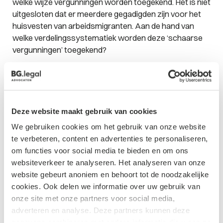
welke wijze vergunningen worden toegekend. Het is niet
uitgesloten dat er meerdere gegadigden zijn voor het
huisvesten van arbeidsmigranten. Aan de hand van
welke verdelingssystematiek worden deze ‘schaarse
vergunningen’ toegekend?
Conclusie
Hoewel meerdere gemeenten inmiddels interesse
hebben getoond in het invoeren van dergelijke quota, is
Deze website maakt gebruik van cookies
het zeer de vraag of een quotum uiteindelijk de
gerechtelijke toets zal doorstaan. Indien op grond van
We gebruiken cookies om het gebruik van onze website
dit beleid een [exploitatie- of omgevings]vergunning
te verbeteren, content en advertenties te personaliseren,
wordt geweigerd, is het raadzaam daartegen bezwaar
om functies voor social media te bieden en om ons
te maken. BG.legal volgt deze
ontwikkelingen
op de
websiteverkeer te analyseren. Het analyseren van onze
voet. Wilt u meer informatie over het
huisvesten van
website gebeurt anoniem en behoort tot de noodzakelijke
arbeidsmigranten
? Neemt u dan contact met mij op via
cookies. Ook delen we informatie over uw gebruik van
boogers@bg.legal [of tel: +31 (0)88 141 08 64].
onze site met onze partners voor social media,
adverteren en analyse. Deze partners kunnen deze
gegevens combineren met andere informatie die u aan ze