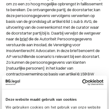
om zo een zo hoog mogelijke opbrengst in faillissement
te bereiken. De ontvangende partij, de doorstarter, kan
deze persoonsgegevens vervolgens verwerken op
basis van de grondslag uit artikel 6 lid 1 sub b AVG, de
uitvoering van de overeenkomst met de curator waar
de doorstarter partij bij is. Daarbij verwijst de wetgever
naar de
brief
die de Autoriteit Persoonsgegevens
verstuurde aan Insolad, de Vereniging voor
Insolventierecht Advocaten. In deze brief benoemt de
AP verschillende scenario’s relevant bij een doorstart.
Zo kunnen de persoonsgegevens van klanten
[natuurlijke personen] in het kader van
contractoverneming op basis van artikel 6:159 BW
overgaan op de doorstarter. Het in dat artikel
opgenomen medewerkingsvereiste kan volgens de AP
worden ingevuld door de klanten te informeren en de
gelegenheid te bieden om akkoord te gaan dan wel
Deze website maakt gebruik van cookies
bezwaar te maken tegen de contractoverneming. Bij de
We gebruiken cookies om het gebruik van onze website
verkoop van het klantenbestand, waarbij er geen