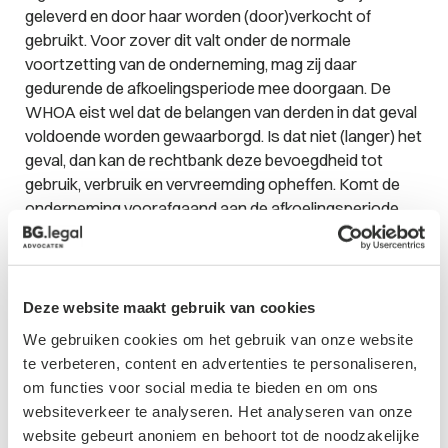
geleverd en door haar worden (door)verkocht of
gebruikt. Voor zover dit valt onder de normale
voortzetting van de onderneming, mag zij daar
gedurende de afkoelingsperiode mee doorgaan. De
WHOA eist wel dat de belangen van derden in dat geval
voldoende worden gewaarborgd. Is dat niet (langer) het
geval, dan kan de rechtbank deze bevoegdheid tot
gebruik, verbruik en vervreemding opheffen. Komt de
onderneming
voorafgaand
aan de afkoelingsperiode
haar verplichtingen niet na, dan is dat
tijdens
de
afkoelingsperiode geen grond om verbintenissen of
verplichtingen van schuldeisers te wijzigen. Ook is er in
dat geval geen grond voor opschorting of ontbinding
Deze website maakt gebruik van cookies
door de schuldeiser van de onderneming. De
We gebruiken cookies om het gebruik van onze website
schuldeiser kan aldus verplicht worden om aan de
te verbeteren, content en advertenties te personaliseren,
onderneming te blijven leveren. Daarbij is opnieuw
om functies voor social media te bieden en om ons
vereist dat de onderneming zekerheid heeft gesteld
websiteverkeer te analyseren. Het analyseren van onze
voor de nakoming van verplichtingen die ontstaan
website gebeurt anoniem en behoort tot de noodzakelijke