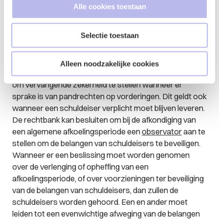
de belangen van de schuldeisers en
Alle cookies toestaan
aandeelhouders (de rechtbank kan dergelijke
voorzieningen ook zelf treffen, bij of na de
Selectie toestaan
afkondiging van de afkoelingsperiode);
De positie van schuldeisers wordt daarnaast
Alleen noodzakelijke cookies
beschermd door de verplichting van de onderneming
om vervangende zekerheid te stellen wanneer er
sprake is van pandrechten op vorderingen. Dit geldt ook
wanneer een schuldeiser verplicht moet blijven leveren.
De rechtbank kan besluiten om bij de afkondiging van
een algemene afkoelingsperiode een
observator
aan te
stellen om de belangen van schuldeisers te beveiligen.
Wanneer er een beslissing moet worden genomen
over de verlenging of opheffing van een
afkoelingsperiode, of over voorzieningen ter beveiliging
van de belangen van schuldeisers, dan zullen de
schuldeisers worden gehoord. Een en ander moet
leiden tot een evenwichtige afweging van de belangen