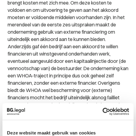
brengt kosten met zich mee. Om deze kosten te
voldoen en om uitvoering te geven aan het akkoord
moeten er voldoende middelen voorhanden zijn. In het
merendeel van de eerste zes uitspraken maakt de
onderneming gebruik van externe financiering om
uiteindelijk een akkoord aan te kunnen bieden.
Anderzijds gaf één bedrijf aan een akkoord te willen
financieren uit winstgevend onderhanden werk,
eventueel aangevuld door een kapitaalinjectie door (de
vennootschap van) de bestuurder. De onderneming kan
een WHOA-traject in principe dus ook geheel zelf
financieren, zonder een externe financier. Overigens
biedt de WHOA wel bescherming voor (externe)
financiers mocht het bedrijf uiteindelijk alsnog failliet
gaan. Zo kunnen rechtshandelingen (zoals het vestigen
van zekerheden) beschermd worden tegen vernietiging
ex. artikel 42 Fw door hiervoor de rechter om een
machtiging te vragen (art. 42a Fw). Een dergelijke
Deze website maakt gebruik van cookies
machtiging wordt afgegeven wanneer de