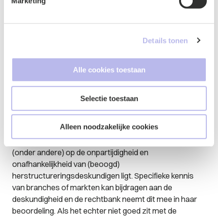
Marketing
de Insolventieverordening namelijk automatisch erkend
in andere lidstaten van de Europese Unie (m.u.v.
Denemarken). Dit geldt niet voor de besloten
Details tonen
procedure. Dit maakt dat de openbare procedure vaak
interessanter is voor de wat grotere
bedrijven/multinationals, terwijl mkb-bedrijven naar
Alle cookies toestaan
verwachting meer waarde zullen hechten aan de
relatieve rust die de besloten procedure biedt.
Selectie toestaan
Conclusie
Alleen noodzakelijke cookies
Uit de eerste zes uitspraken over de WHOA valt met
name af te leiden dat de focus van de rechtbanken
(onder andere) op de onpartijdigheid en
onafhankelijkheid van (beoogd)
herstructureringsdeskundigen ligt. Specifieke kennis
van branches of markten kan bijdragen aan de
deskundigheid en de rechtbank neemt dit mee in haar
beoordeling. Als het echter niet goed zit met de