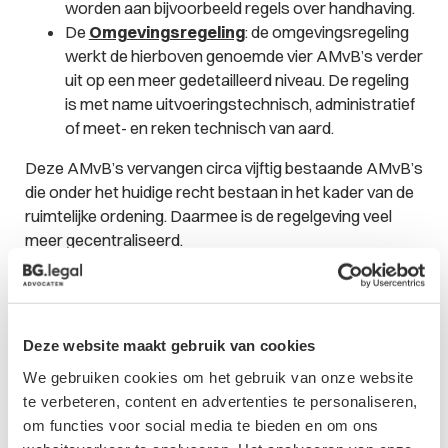
worden aan bijvoorbeeld regels over handhaving.
De
Omgevingsregeling
: de omgevingsregeling
werkt de hierboven genoemde vier AMvB’s verder
uit op een meer gedetailleerd niveau. De regeling
is met name uitvoeringstechnisch, administratief
of meet- en reken technisch van aard.
Deze AMvB’s vervangen circa vijftig bestaande AMvB’s
die onder het huidige recht bestaan in het kader van de
ruimtelijke ordening. Daarmee is de regelgeving veel
meer gecentraliseerd.
IV. Tot slot
Voor een deel zullen de Omgevingswet, de vier AMvB’s
Deze website maakt gebruik van cookies
en de Omgevingsregeling regels bevatten die we al
kennen uit het huidige ruimtelijke ordeningsrecht. Maar
We gebruiken cookies om het gebruik van onze website
er zal veel gaan veranderen. Omdat niet langer ‘de
te verbeteren, content en advertenties te personaliseren,
goede ruimtelijke ordening’ centraal staat maar de
om functies voor social media te bieden en om ons
‘fysieke leefomgeving’ is er meer ruimte om ook niet