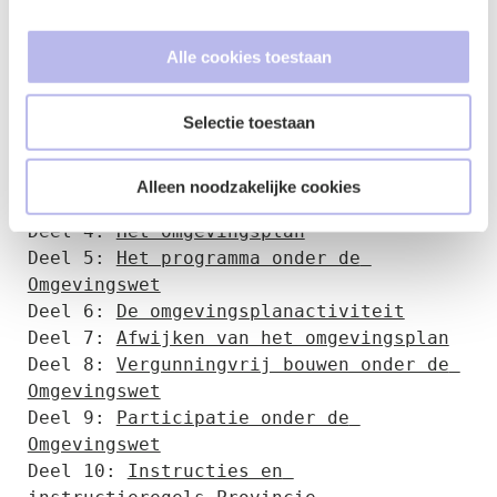
Lees hier de artikelen uit de 
Alle cookies toestaan
blogreeks:
Deel 1: 
De Omgevingsvisie
Selectie toestaan
Deel 2: 
Doel en opbouw van de 
Omgevingswet
Deel 3: 
Algemene rijksregels en 
Alleen noodzakelijke cookies
decentrale regels
Deel 4: 
Het Omgevingsplan
Deel 5: 
Het programma onder de 
Omgevingswet
Deel 6: 
De omgevingsplanactiviteit
Deel 7: 
Afwijken van het omgevingsplan
Deel 8: 
Vergunningvrij bouwen onder de 
Omgevingswet
Deel 9: 
Participatie onder de 
Omgevingswet
Deel 10: 
Instructies en 