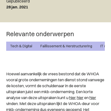
Gepubliceerd
28 jan. 2021
Relevante onderwerpen
Tech & Digital
Faillissement & Herstructurering
IT & P
Hoewel aanvankelijk de vrees bestond dat de WHOA
vooral grote ondernemingen ten dienst stond vanwege
de kosten, vormt de schuldenaar in de eerste
uitspraken juist een mkb-onderneming. Een korte
analyse van deze uitspraken kunt u
hier
,
hier
en
hier
vinden. Met deze uitspraken lijkt de WHOA-deur voor
mkb-onderneming dus eveneens geopend. Het