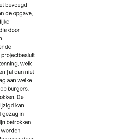
het bevoegd
an de opgave,
ijke
die door
n
oende
projectbesluit
rkenning, welk
n [al dan niet
zag aan welke
hoe burgers,
rokken. De
wijzigd kan
d gezag in
ijn betrokken
et worden
daarover door