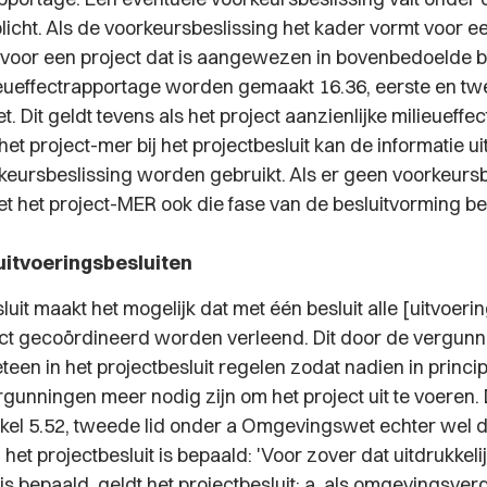
licht. Als de voorkeursbeslissing het kader vormt voor e
t voor een project dat is aangewezen in bovenbedoelde b
eueffectrapportage worden gemaakt 16.36, eerste en tw
Dit geldt tevens als het project aanzienlijke milieueffe
et project-mer bij het projectbesluit kan de informatie ui
keursbeslissing worden gebruikt. Als er geen voorkeursb
 het project-MER ook die fase van de besluitvorming be
uitvoeringsbesluiten
luit maakt het mogelijk dat met één besluit alle [uitvoeri
ect gecoördineerd worden verleend. Dit door de vergunn
eteen in het projectbesluit regelen zodat nadien in princ
unningen meer nodig zijn om het project uit te voeren. D
ikel 5.52, tweede lid onder a Omgevingswet echter wel da
n het projectbesluit is bepaald:
'Voor zover dat uitdrukkelij
 is bepaald, geldt het projectbesluit: a. als omgevingsve