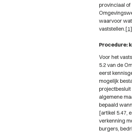
provinciaal o
Omgevingswet
waarvoor wate
vaststellen.
[1
Procedure: k
Voor het vasts
5.2 van de O
eerst kennisg
mogelijk best
projectbesluit
algemene maat
bepaald wann
[artikel 5.47,
verkenning m
burgers, bedr