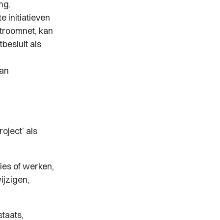
ng.
 initiatieven
stroomnet, kan
besluit als
van
oject’ als
ies of werken,
ijzigen,
taats,