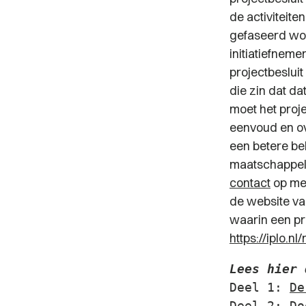
de activiteiten
gefaseerd wo
initiatiefnem
projectbesluit 
die zin dat d
moet het proje
eenvoud en ov
een betere be
maatschappeli
contact
op met
de website va
waarin een pr
https://iplo.n
Lees hier 
Deel 1: 
De
Deel 2: 
Do