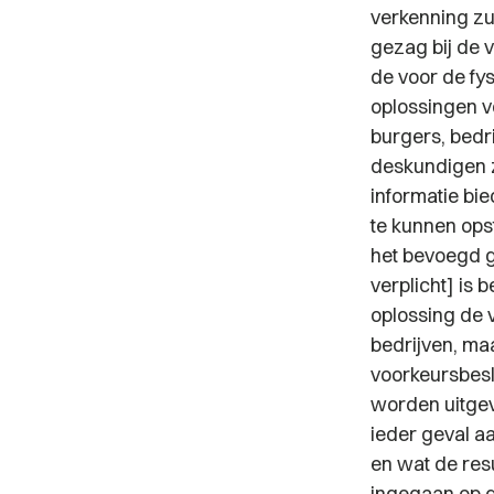
verkenning zu
gezag bij de 
de voor de fy
oplossingen v
burgers, bedr
deskundigen z
informatie bi
te kunnen opst
het bevoegd g
verplicht] is
oplossing de 
bedrijven, ma
voorkeursbesli
worden uitgevo
ieder geval a
en wat de res
ingegaan op 