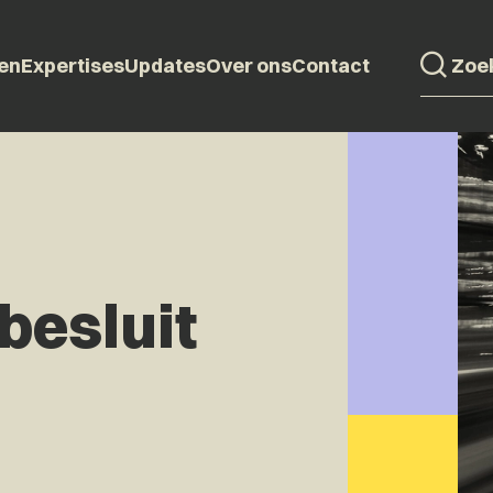
en
Expertises
Updates
Over ons
Contact
besluit