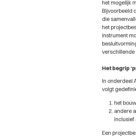
het mogelijk 
Bijvoorbeeld d
die samenvall
het projectbe
instrument mo
besluitvormin
verschillende
Het begrip ‘p
In onderdeel A
volgt gedefin
het bouw
andere a
inclusief
Een projectbes