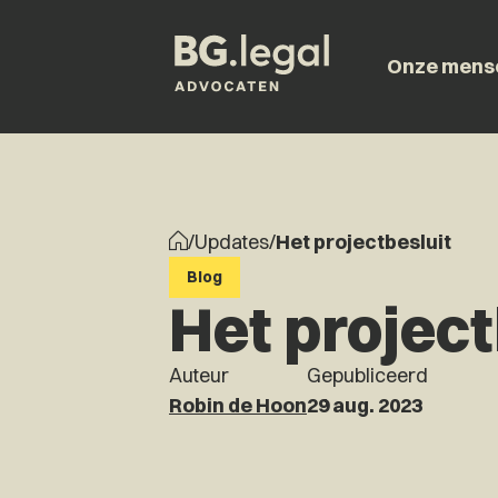
Onze mens
/
Updates
/
Het projectbesluit
Blog
Het project
Auteur
Gepubliceerd
Robin de Hoon
29 aug. 2023