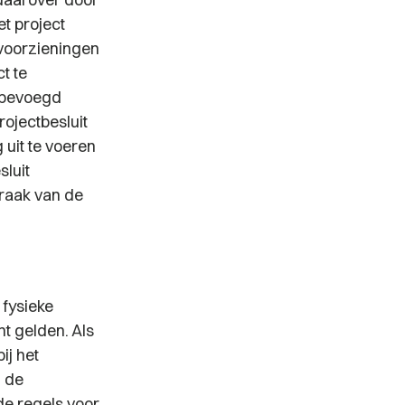
t project
voorzieningen
t te
t bevoegd
ojectbesluit
uit te voeren
sluit
praak van de
 fysieke
t gelden. Als
ij het
n de
de regels voor