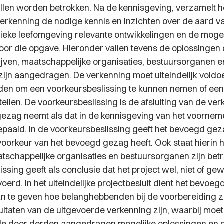
llen worden betrokken. Na de kennisgeving, verzamelt 
verkenning de nodige kennis en inzichten over de aard v
sieke leefomgeving relevante ontwikkelingen en de mogel
oor die opgave. Hieronder vallen tevens de oplossingen 
ijven, maatschappelijke organisaties, bestuursorganen e
ijn aangedragen. De verkenning moet uiteindelijk vold
eden om een voorkeursbeslissing te kunnen nemen of een 
ellen. De voorkeursbeslissing is de afsluiting van de ve
ezag neemt als dat in de kennisgeving van het voorneme
 bepaald. In de voorkeursbeslissing geeft het bevoegd ge
voorkeur van het bevoegd gezag heeft. Ook staat hierin 
atschappelijke organisaties en bestuursorganen zijn bet
ssing geeft als conclusie dat het project wel, niet of ge
erd. In het uiteindelijke projectbesluit dient het bevoeg
an te geven hoe belanghebbenden bij de voorbereiding z
ultaten van de uitgevoerde verkenning zijn, waarbij mo
de door derden aangedragen mogelijke oplossingen en 