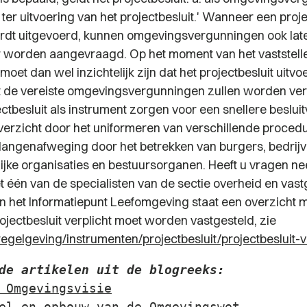
 ter uitvoering van het projectbesluit.'
Wanneer een projec
rdt uitgevoerd, kunnen omgevingsvergunningen ook lat
er worden aangevraagd. Op het moment van het vaststell
moet dan wel inzichtelijk zijn dat het projectbesluit uitvoe
at de vereiste omgevingsvergunningen zullen worden ver
ctbesluit als instrument zorgen voor een snellere beslui
erzicht door het uniformeren van verschillende proced
langenafweging door het betrekken van burgers, bedrijv
jke organisaties en bestuursorganen. Heeft u vragen n
 één van de specialisten van de sectie overheid en vas
n het Informatiepunt Leefomgeving staat een overzicht m
ojectbesluit verplicht moet worden vastgesteld, zie
l/regelgeving/instrumenten/projectbesluit/projectbesluit-v
de artikelen uit de blogreeks:
 Omgevingsvisie
el en opbouw van de Omgevingswet