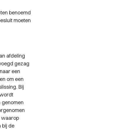
ecten benoemd
besluit moeten
van afdeling
evoegd gezag
 naar een
 en om een
issing. Bij
 wordt
en genomen
voorgenomen
e waarop
 bij de