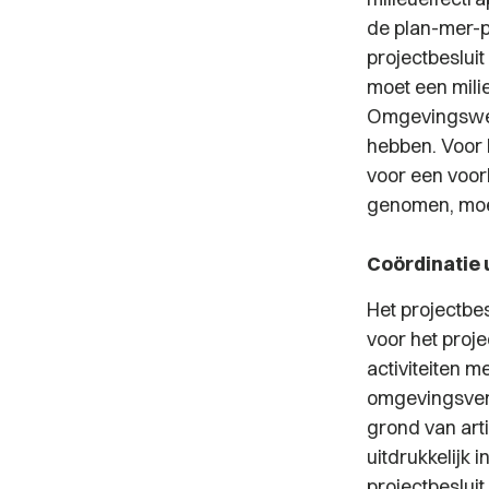
de plan-mer-p
projectbeslui
moet een mili
Omgevingswet. 
hebben. Voor h
voor een voor
genomen, moet
Coördinatie 
Het projectbes
voor het proj
activiteiten m
omgevingsverg
grond van art
uitdrukkelijk i
projectbesluit