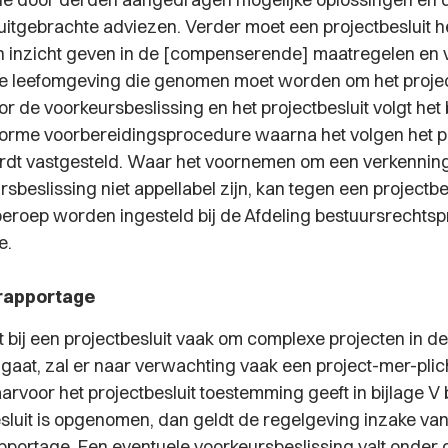
itgebrachte adviezen. Verder moet een projectbesluit he
n inzicht geven in de [compenserende] maatregelen en 
ke leefomgeving die genomen moet worden om het projec
or de voorkeursbeslissing en het projectbesluit volgt he
orme voorbereidingsprocedure waarna het volgen het pr
ordt vastgesteld. Waar het voornemen om een verkenning 
sbeslissing niet appellabel zijn, kan tegen een projectbe
beroep worden ingesteld bij de Afdeling bestuursrechts
e.
trapportage
 bij een projectbesluit vaak om complexe projecten in de
gaat, zal er naar verwachting vaak een project-mer-plich
arvoor het projectbesluit toestemming geeft in bijlage V b
uit is opgenomen, dan geldt de regelgeving inzake va
apportage. Een eventuele voorkeursbeslissing valt onder 