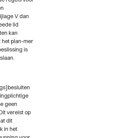
en
ijlage V dan
eede lid
cten kan
t het plan-mer
eslissing is
slaan.
ngs]besluiten
ingplichtige
ipe geen
it vereist op
t dit
k in het
rgunning voor