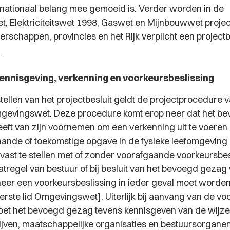
f nationaal belang mee gemoeid is. Verder worden in de
, Elektriciteitswet 1998, Gaswet en Mijnbouwwet proj
rschappen, provincies en het Rijk verplicht een project
]
ennisgeving, verkenning en voorkeursbeslissing
tellen van het projectbesluit geldt de projectprocedure 
mgevingswet. Deze procedure komt erop neer dat het b
eeft van zijn voornemen om een verkenning uit te voeren
aande of toekomstige opgave in de fysieke leefomgeving
 vast te stellen met of zonder voorafgaande voorkeursbesl
regel van bestuur of bij besluit van het bevoegd gezag
eer een voorkeursbeslissing in ieder geval moet word
 eerste lid Omgevingswet]. Uiterlijk bij aanvang van de 
oet het bevoegd gezag tevens kennisgeven van de wijz
ijven, maatschappelijke organisaties en bestuursorganen