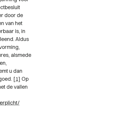
tbesluit
er door de
en van het
rbaar is, in
leend. Aldus
tvorming,
ures, alsmede
en,
eemt u dan
tgoed.
[1]
Op
et de vallen
erplicht/