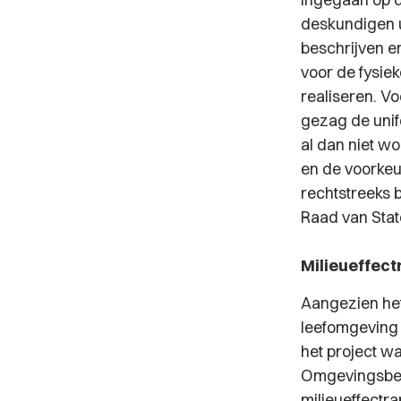
deskundigen u
beschrijven e
voor de fysie
realiseren. Vo
gezag de unif
al dan niet w
en de voorkeur
rechtstreeks 
Raad van Stat
Milieueffec
Aangezien het
leefomgeving 
het project wa
Omgevingsbesl
milieueffectr