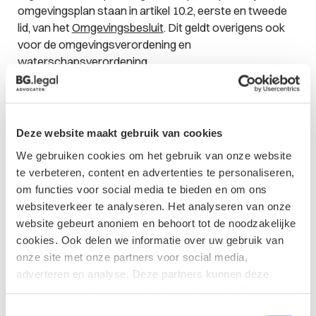
omgevingsplan staan in artikel 10.2, eerste en tweede
lid, van het
Omgevingsbesluit
. Dit geldt overigens ook
voor de omgevingsverordening en
waterschapsverordening.
Niet of onvoldoende gelegenheid tot participatie
geboden?
Deze website maakt gebruik van cookies
Dat kan gesanctioneerd worden. Bij een buitenplanse
We gebruiken cookies om het gebruik van onze website
omgevingsplanactiviteit kan het niet bieden van
te verbeteren, content en advertenties te personaliseren,
participatiegelegenheid leiden tot een buiten
om functies voor social media te bieden en om ons
behandelingstelling van de aanvraag. Dat is dus een
websiteverkeer te analyseren. Het analyseren van onze
serieus gevolg. Of het zover komt is de vraag, in de regel
website gebeurt anoniem en behoort tot de noodzakelijke
zal er afstemming plaatsvinden tussen de gemeente en
cookies. Ook delen we informatie over uw gebruik van
de initiatiefnemer. Er wordt dan gelegenheid geboden
onze site met onze partners voor social media,
het gebrek te herstellen. Bij een reguliere
adverteren en analyse. Deze partners kunnen deze
omgevingsvergunning dient enkel te worden
gegevens combineren met andere informatie die u aan ze
aangegeven
of
aan participatie is gedaan en zo ja, wat
heeft verstrekt of die ze hebben verzameld op basis van
met de resultaten is gedaan. Het zal dan beduidend
Toestemmingsselectie