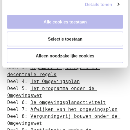
wordt gevraagd om planschade. Voor vragen over
Details tonen
planschade onder de Omgevingswet kunt u contact
opnemen met één van de specialisten van de
sectie
Vastgoed en Omgeving van BG.legal
Alle cookies toestaan
Lees hier de artikelen uit de 
Selectie toestaan
blogreeks:
Deel 1: 
De Omgevingsvisie
Deel 2: 
Doel en opbouw van de 
Alleen noodzakelijke cookies
Omgevingswet
Deel 3: 
Algemene rijksregels en 
decentrale regels
Deel 4: 
Het Omgevingsplan
Deel 5: 
Het programma onder de 
Omgevingswet
Deel 6: 
De omgevingsplanactiviteit
Deel 7: 
Afwijken van het omgevingsplan
Deel 8: 
Vergunningvrij bouwen onder de 
Omgevingswet