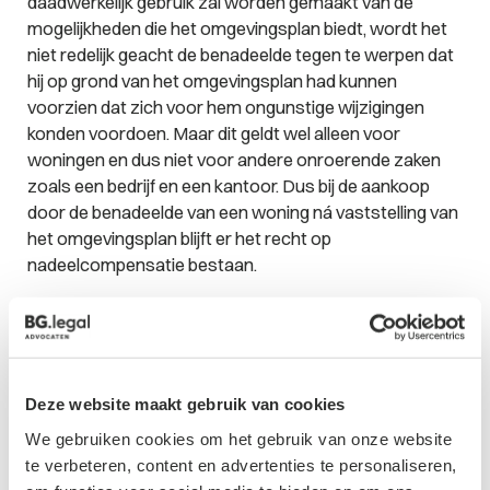
daadwerkelijk gebruik zal worden gemaakt van de
mogelijkheden die het omgevingsplan biedt, wordt het
niet redelijk geacht de benadeelde tegen te werpen dat
hij op grond van het omgevingsplan had kunnen
voorzien dat zich voor hem ongunstige wijzigingen
konden voordoen. Maar dit geldt wel alleen voor
woningen en dus niet voor andere onroerende zaken
zoals een bedrijf en een kantoor. Dus bij de aankoop
door de benadeelde van een woning ná vaststelling van
het omgevingsplan blijft er het recht op
nadeelcompensatie bestaan.
Normaal maatschappelijk risico
In de huidige wetgeving is voor indirecte schade een
standaard forfait van 2% vastgelegd voor het normaal
Deze website maakt gebruik van cookies
maatschappelijk risico. Met dit laatste wordt bedoeld
een deel van de schade die voor eigen rekening blijft. In
We gebruiken cookies om het gebruik van onze website
de rechtspraak worden overigens vaak hogere
te verbeteren, content en advertenties te personaliseren,