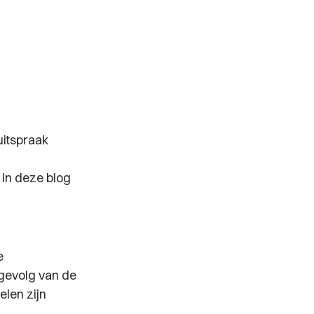
uitspraak
 In deze blog
e
 gevolg van de
len zijn