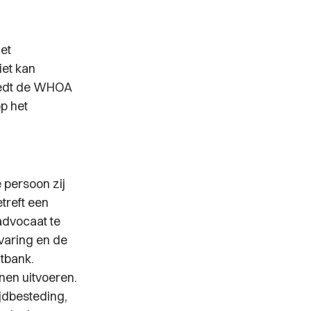
het
iet kan
biedt de WHOA
p het
 persoon zij
treft een
advocaat te
varing en de
tbank.
en uitvoeren.
jdbesteding,