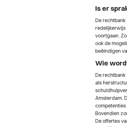
Is er spr
De rechtbank s
redelijkerwijs
voortgaan. Zo
ook de mogeli
beëindigen va
Wie wordt
De rechtbank 
als herstruct
schuldhulpver
Amsterdam. De
competenties 
Bovendien zou
De offertes v