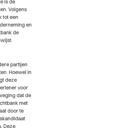
e is de
ten. Volgens
k tot een
onderneming en
htbank de
wijst.
ere partijen
en. Hoewel in
igt deze
erlener voor
rweging dat de
echtbank met
at door te
rskandidaat
s. Deze