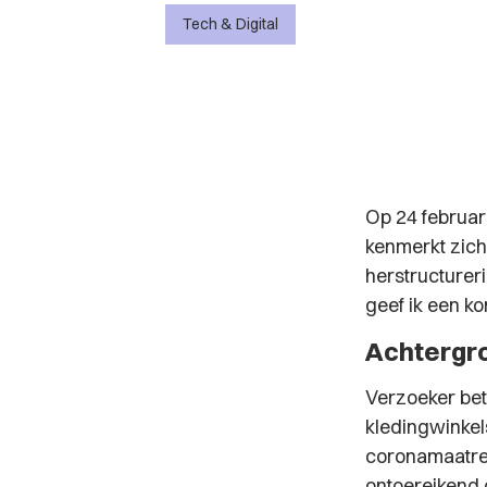
Tech & Digital
Op 24 februar
kenmerkt zich
herstructurer
geef ik een ko
Achtergr
Verzoeker be
kledingwinkel
coronamaatreg
ontoereikend 