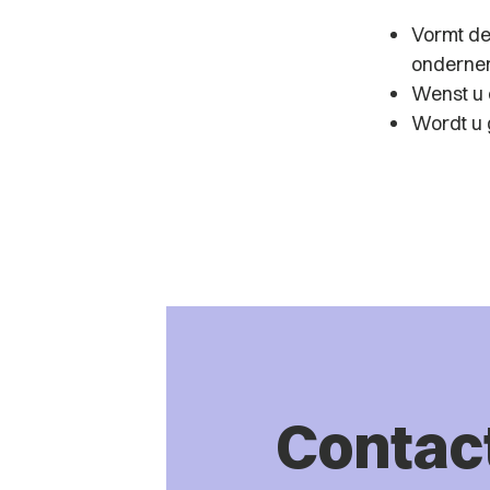
Vormt de
onderne
Wenst u e
Wordt u 
Contac