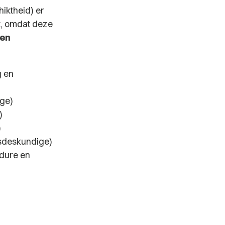
hiktheid) er
t, omdat deze
ken
g en
ge)
)
)
gsdeskundige)
dure en