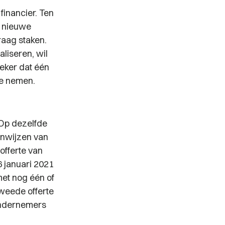
financier. Ten
n nieuwe
raag staken.
liseren, wil
eker dat één
te nemen.
Op dezelfde
anwijzen van
 offerte van
 januari 2021
met nog één of
weede offerte
 ondernemers