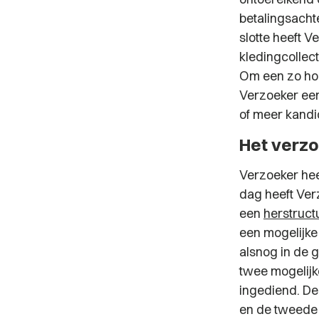
betalingsachte
slotte heeft 
kledingcollect
Om een zo hoo
Verzoeker ee
of meer kandi
Het verz
Verzoeker hee
dag heeft Ver
een
herstruc
een mogelijke
alsnog in de 
twee mogelijk
ingediend. De
en de tweede 