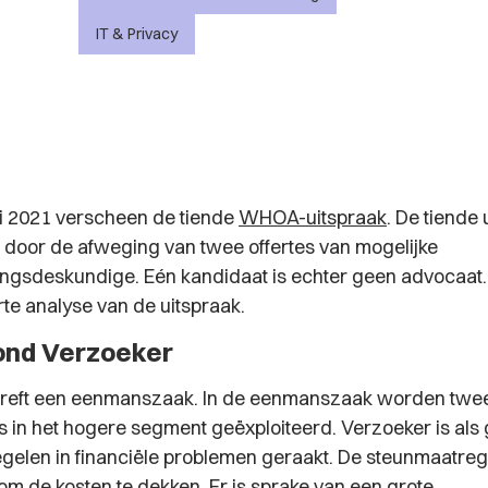
IT & Privacy
i 2021 verscheen de tiende
WHOA-uitspraak
. De tiende 
 door de afweging van twee offertes van mogelijke
ingsdeskundige. Eén kandidaat is echter geen advocaat.
rte analyse van de uitspraak.
ond Verzoeker
treft een eenmanszaak. In de eenmanszaak worden twe
s in het hogere segment geëxploiteerd. Verzoeker is als
elen in financiële problemen geraakt. De steunmaatrege
om de kosten te dekken. Er is sprake van een grote