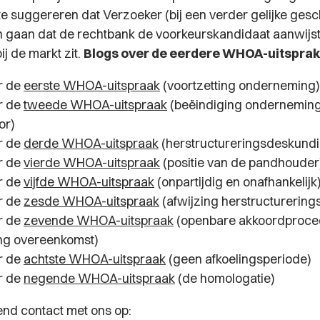
t te suggereren dat Verzoeker (bij een verder gelijke gesc
n gaan dat de rechtbank de voorkeurskandidaat aanwijs
bij de markt zit.
Blogs over de eerdere WHOA-uitspra
r de
eerste WHOA-uitspraak
(voortzetting onderneming)
r de
tweede WHOA-uitspraak
(beëindiging ondernemin
or)
r de
derde WHOA-uitspraak
(herstructureringsdeskundi
r de
vierde WHOA-uitspraak
(positie van de pandhouder
r de
vijfde WHOA-uitspraak
(onpartijdig en onafhankelijk
r de
zesde WHOA-uitspraak
(afwijzing herstructurerin
r de
zevende WHOA-uitspraak
(openbare akkoordproce
ng overeenkomst)
r de
achtste WHOA-uitspraak
(geen afkoelingsperiode)
r de
negende WHOA-uitspraak
(de homologatie)
end contact met ons op: