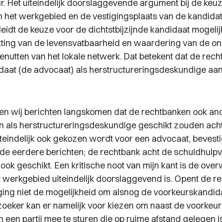
r. Het uiteindelijk doorslaggevende argument bij de keuz
n het werkgebied en de vestigingsplaats van de kandida
eidt de keuze voor de dichtstbijzijnde kandidaat mogelij
tting van de levensvatbaarheid en waardering van de 
benutten van het lokale netwerk. Dat betekent dat de rec
aat (de advocaat) als herstructureringsdeskundige aan
en wij berichten langskomen dat de rechtbanken ook and
 als herstructureringsdeskundige geschikt zouden acht
teindelijk ook gekozen wordt voor een advocaat, bevest
 de eerdere berichten; de rechtbank acht de schuldhulpv
ok geschikt. Een kritische noot van mijn kant is de ove
et werkgebied uiteindelijk doorslaggevend is. Opent de r
ng niet de mogelijkheid om alsnog de voorkeurskandida
oeker kan er namelijk voor kiezen om naast de voorkeu
n een partij mee te sturen die op ruime afstand gelegen i