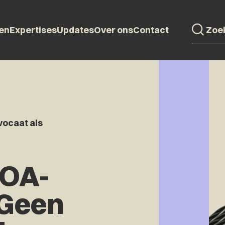
en
Expertises
Updates
Over ons
Contact
ocaat als
HOA-
 Geen