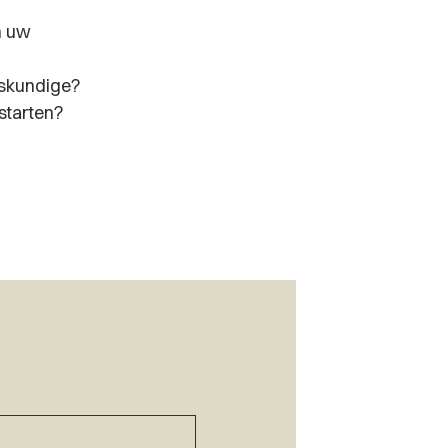
n uw
eskundige?
starten?