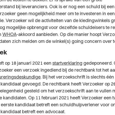
rstand bij leveranciers. Ook is er nog een schuld bij een 
Verzoeker geen mogelijkheid meer om te investeren in ee
ie. Verzoeker wil de activiteiten van de kledingwinkels g
g mogelijke opbrengst voor dezelfde schuldeisers te rea
n
WHOA
-akkoord aanbieden. Op die manier hoopt Verzo
daten zich melden om de winkel(s) going concern over 
oek
ft op 18 januari 2021 een
startverklaring
gedeponeerd. 
zoeker een verzoek ingediend bij de rechtbank tot het a
tureringsdeskundige
. Bij het verzoekschrift is slechts één
 kandidaat gevoegd. De rechtbank heeft Verzoeker op 26
gelegenheid gesteld om het verzoekschrift aan te vullen 
e kandidaten. Op 11 februari 2021 heeft Verzoeker een t
 eerste kandidaat betreft een schuldhulpverlener voor
kandidaat betreft een advocaat.