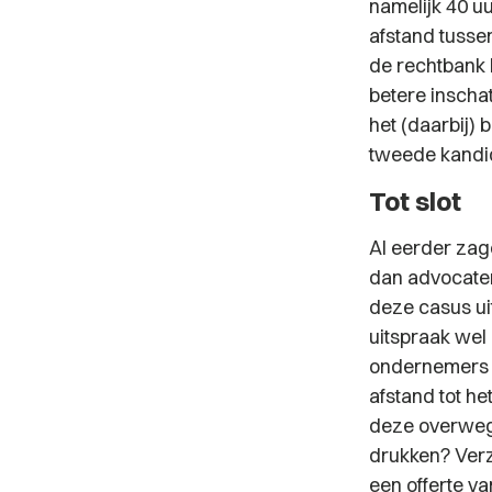
namelijk 40 uu
afstand tusse
de rechtbank l
betere inscha
het (daarbij) 
tweede kandid
Tot slot
Al eerder zag
dan advocaten
deze casus ui
uitspraak wel
ondernemers o
afstand tot h
deze overwegi
drukken? Verz
een offerte va